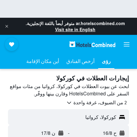
ar.hotelscombined.com
متوفر أيضاً باللغة الإنجليزية.
Visit site in English
رؤى
أرخص الفنادق
أين مكان الإقامة
إيجارات العطلات في كوركولا
ابحث عن بيوت العطلات في كوركولا، كرواتيا من مئات مواقع
السفر على HotelsCombined وقارن بينها ووفّر.
2 من الضيوف، غرفة واحدة
كوركولا، كرواتيا
ح 16/8
-
ن 17/8