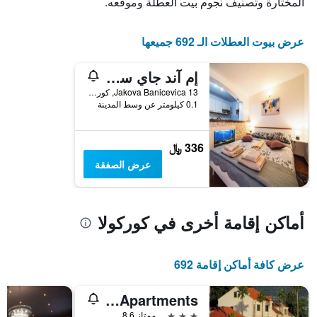
المختارة وتصنيف نجوم بيت العطلة وموقعه.
قبل
الإقامة
يتضمن
عرض بيوت العطلات الـ 692 جميعها
المخطط
التالي
1
إم آند جاي سنترال سويتس
محور
Jakova Banicevica 13, كوركولا, كرواتيا
Y
0.1 كيلومتر عن وسط المدينة
الذي
يعرض
متوسط
336 ﷼
سعر
غرفة
عرض الصفقة
أماكن إقامة أخرى في كوركولا
عرض كافة أماكن إقامة 692
Lumina Apartments
3 نجوم
ممتاز 8.6