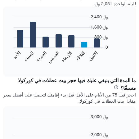
لليلة الواحدة 2,051 ﷼.
2,400 ﷼
Bar
Chart
1,600 ﷼
graphic.
chart
with
800 ﷼
7
bars.
0
الاثنين
الخميس
الأحد
الأربعاء
السبت
الثلاثاء
الجمعة
يعرض
المخطط
End
of
التالي
interactive
متوسط
chart
سعر
ما المدة التي ينبغي عليك فيها حجز بيت عطلات في كوركولا
غرفة
مسبقًا؟
كل
احجز قبل 75 من الأيام على الأقل قبل بدء إقامتك لتحصل على أفضل سعر
يوم
مقابل بيت العطلات في كوركولا.
في
الأسبوع
يتضمن
3,000 ﷼
المخطط
Line
Chart
1
graphic.
chart
محور
with
2,000 ﷼
X
90