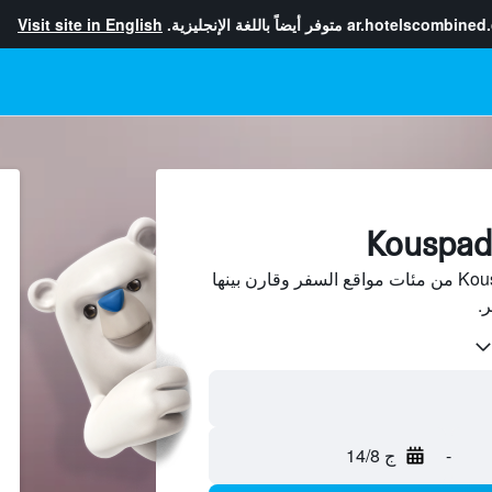
ar.hotelscombined
متوفر أيضاً باللغة الإنجليزية.
Visit site in English
ابحث عن فنادق في Kouspades من مئات مواقع السفر وقارن بينها
-
ج 14/8