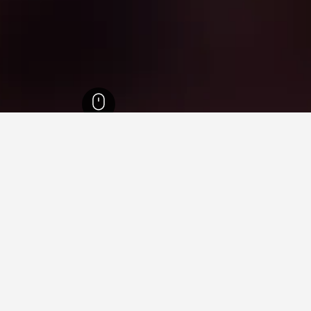
Greek
86,632
إقليم الجزر الأيونية
22,431
جزيرة كورفو
9,681
Kouspades
2
Kouspa
فيها عند زيارة إقليم الجزر الأيونية؟