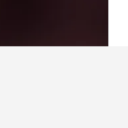
الصفحة الرئيسية
اليونان
143,939
 Islands
حقائق حول الإقامة في des
ما هي المدن الأخرى التي يمكنك الإقامة 
بالإضافة إلى Kouspades، يختار المسافرون زيارة ليمني عند زيارة إقليم الجزر الأيونية. يعد كورفو أيضاً خياراً رائجاً للزيارة.