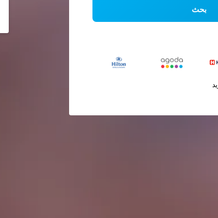
بحث
يد