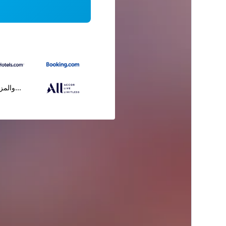
...والمز