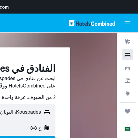
.com
رحلات طيران
فنادق
الفنادق في Kouspades
سيارات
حزم العروض
على HotelsCombined ووفّر.
استكشاف
2 من الضيوف، غرفة واحدة
رحلات
خ 13/8
العَرَبِيَّة