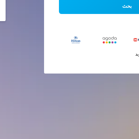
بحث
يد