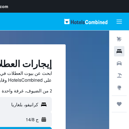
.com
رحلات طيران
فنادق
إيجارات العطل
سيارات
ابحث عن بيوت العطلات في كر
حزم العروض
على HotelsCombined وقارن بينها ووفّر.
استكشاف
2 من الضيوف، غرفة واحدة
رحلات
ج 14/8