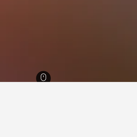
بريتش
1,015
كرانيفو
130
كرانيفو
50
في كرانيفو