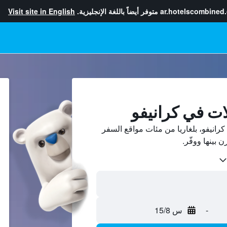
ar.hotelscombined
متوفر أيضاً باللغة الإنجليزية.
Visit site in English
ات في كرانيفو
انيفو، بلغاريا من مئات مواقع السفر
-
س 15/8