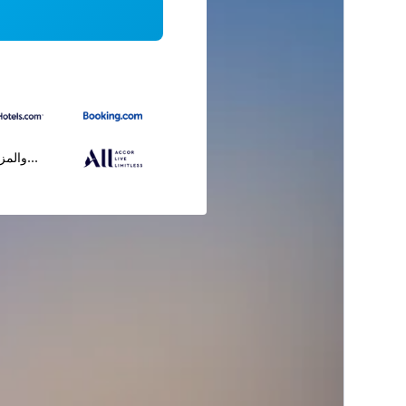
...والمز