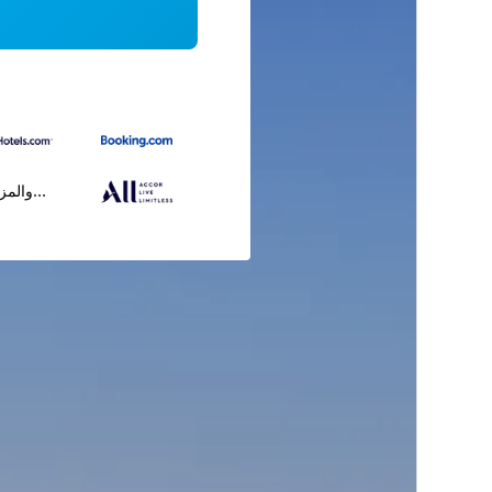
...والمز