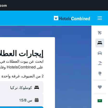
.com
رحلات طيران
فنادق
إيجارات العطل
سيارات
ابحث عن بيوت العطلات في ك
حزم العروض
على HotelsCombined وقارن بينها ووفّر.
استكشاف
2 من الضيوف، غرفة واحدة
رحلات
س 15/8
العَرَبِيَّة