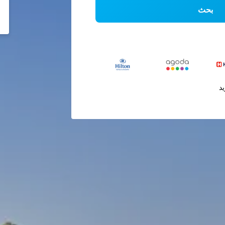
بحث
يد