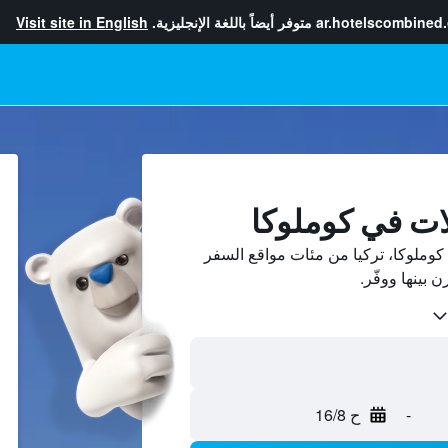
ar.hotelscombined
متوفر أيضاً باللغة الإنجليزية.
Visit site in English
ات في كوملوكا
وملوكا، تركيا من مئات مواقع السفر
-
ح 16/8