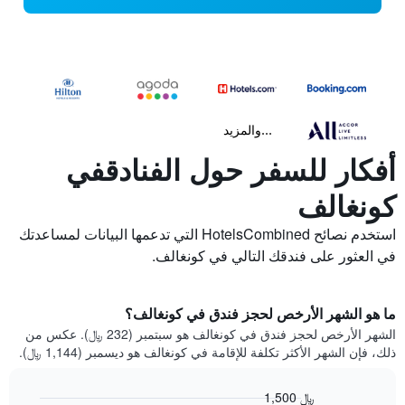
...والمزيد
أفكار للسفر حول الفنادقفي
كونغالف
استخدم نصائح HotelsCombined التي تدعمها البيانات لمساعدتك
في العثور على فندقك التالي في كونغالف.
ما هو الشهر الأرخص لحجز فندق في كونغالف؟
الشهر الأرخص لحجز فندق في كونغالف هو سبتمبر (232 ﷼). عكس من
ذلك، فإن الشهر الأكثر تكلفة للإقامة في كونغالف هو ديسمبر (1,144 ﷼).
1,500 ﷼