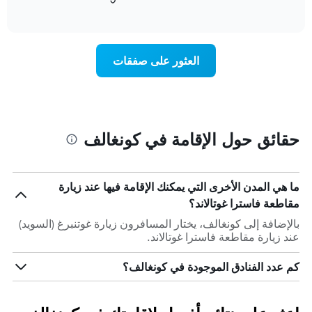
التالي
of
التالي
interactive
1
متوسط
chart
محور
سعر
Y
غرفة
العثور على صفقات
الذي
كل
يعرض
يوم
متوسط
في
سعر
الأسبوع
غرفة
يتضمن
المخطط
حقائق حول الإقامة في كونغالف
1
محور
X
الذي
ما هي المدن الأخرى التي يمكنك الإقامة فيها عند زيارة
يعرض
مقاطعة فاسترا غوتالاند؟
أيام
الأسبوع.
بالإضافة إلى كونغالف، يختار المسافرون زيارة غوتنبرغ (السويد)
يتضمن
عند زيارة مقاطعة فاسترا غوتالاند.
المخطط
التالي
كم عدد الفنادق الموجودة في كونغالف؟
1
محور
Y