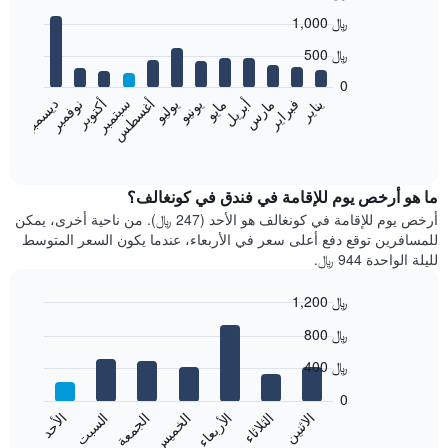
Bar
Chart
1,000 ﷼
graphic.
chart
with
500 ﷼
12
bars.
0
نوفمبر
فبراير
مايو
أغسطس
يناير
أبريل
يوليو
أكتوبر
مارس
يونيو
سبتمبر
ديسمبر
يعرض
المخطط
End
of
التالي
interactive
متوسط
chart
سعر
ما هو أرخص يوم للإقامة في فندق في كونغالف؟
غرفة
أرخص يوم للإقامة في كونغالف هو الأحد (247 ﷼). من ناحية أخرى، يمكن
كل
للمسافرين توقع دفع أعلى سعر في الأربعاء، عندما يكون السعر المتوسط
شهر
لليلة الواحدة 944 ﷼.
يتضمن
المخطط
1,200 ﷼
1
Bar
محور
Chart
800 ﷼
graphic.
chart
X
with
الذي
400 ﷼
7
يعرض
bars.
0
الشهور.
الاثنين
الخميس
الأحد
الأربعاء
السبت
الثلاثاء
الجمعة
يتضمن
يعرض
المخطط
المخطط
End