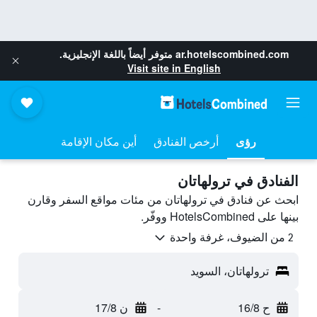
ar.hotelscombined.com
متوفر أيضاً باللغة الإنجليزية.
Visit site in English
رؤى
أرخص الفنادق
أين مكان الإقامة
الفنادق في ترولهاتان
ابحث عن فنادق في ترولهاتان من مئات مواقع السفر وقارن
بينها على HotelsCombined ووفّر.
2 من الضيوف، غرفة واحدة
ترولهاتان، السويد
ح 16/8
-
ن 17/8