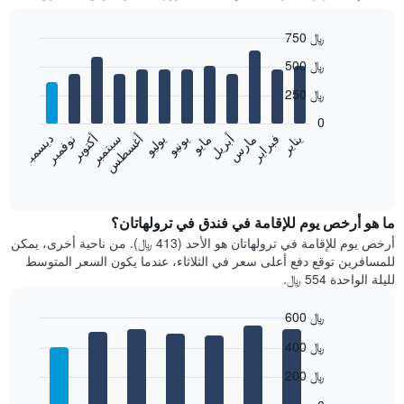
750 ﷼
Bar
Chart
500 ﷼
graphic.
chart
with
250 ﷼
12
bars.
0
فبراير
مايو
أغسطس
نوفمبر
يناير
أبريل
يوليو
أكتوبر
مارس
يونيو
سبتمبر
ديسمبر
يعرض
المخطط
End
of
التالي
interactive
متوسط
chart
سعر
ما هو أرخص يوم للإقامة في فندق في ترولهاتان؟
غرفة
أرخص يوم للإقامة في ترولهاتان هو الأحد (413 ﷼). من ناحية أخرى، يمكن
كل
للمسافرين توقع دفع أعلى سعر في الثلاثاء، عندما يكون السعر المتوسط
شهر
لليلة الواحدة 554 ﷼.
يتضمن
المخطط
600 ﷼
1
Bar
محور
Chart
400 ﷼
graphic.
chart
X
with
الذي
200 ﷼
7
يعرض
bars.