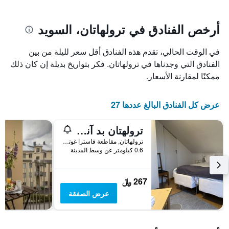
يتضمن
بالنجوم.
يتضمن
المخطط
1
المخطط
أرخص الفنادق في ترولهاتان، السويد
1
محور
X
محور
في الوقت الحالي، تقدم هذه الفنادق أقل سعر لليلة من بين
Y
الذي
الذي
يعرض
الفنادق التي وجدناها في ترولهاتان. فكر بتواريخ بديلة إن كان ذلك
عدد
يعرض
ممكنًا لمقارنة الأسعار.
الأيام
متوسط
قبل
سعر
غرفة
الإقامة
عرض كل الفنادق البالغ عددها 27
في
يتضمن
عطلة
المخطط
ترولهتان بد آند بريكفاست
نهاية
التالي
1
هذا
ترولهاتان, مقاطعة فاسترا غوتالاند, السويد
محور
الأسبوع
0.6 كيلومتر عن وسط المدينة
Y
خلال
آخر
الذي
3
يعرض
267 ﷼
أيام
متوسط
عرض الصفقة
سعر
غرفة