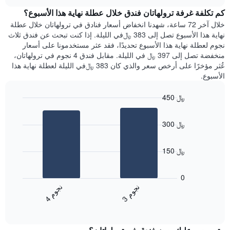
هذه
chart
محور
كم تكلفة غرفة ترولهاتان فندق خلال عطلة نهاية هذا الأسبوع؟
الليلة
Y
الذي
خلال آخر 72 ساعة، شهدنا انخفاض أسعار فنادق في ترولهاتان خلال عطلة
الذي
عُثر
نهاية هذا الأسبوع تصل إلى 383 ﷼في الليلة. إذا كنت تبحث عن فندق ثلاث
يعرض
عليه
نجوم لعطلة نهاية هذا الأسبوع تحديدًا، فقد عثر مستخدمونا على أسعار
متوسط
خلال
منخفضة تصل إلى 397 ﷼ في الليلة. مقابل فندق 4 نجوم في ترولهاتان،
سعر
آخر
عُثر مؤخرًا على أرخص سعر والذي كان 383 ﷼في الليلة لعطلة نهاية هذا
غرفة
3
الأسبوع.
أيام
مع
450 ﷼
التصنيف
Bar
حسب
Chart
graphic.
chart
النجوم
300 ﷼
with
يتضمن
2
المخطط
bars.
1
150 ﷼
محور
يعرض
X
المخطط
0
التي
التالي
ن
م
ن
م
تعرض
متوسط
3
ج
و
4
ج
و
فئات
End
سعر
of
الفنادق
الغرفة
interactive
بالنجوم.
خلال
chart
يتضمن