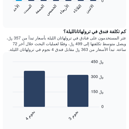
0
الشهور.
الاثنين
الثلاثاء
الأربعاء
الخميس
الجمعة
السبت
الأحد
يتضمن
يعرض
المخطط
المخطط
End
التالي
of
التالي
interactive
1
متوسط
chart
محور
سعر
كم تكلفة فندق في ترولهاتانالليلة؟
Y
غرفة
عثر المستخدمون على فنادق في ترولهاتان الليلة بأسعار تبدأ من 357 ﷼،
الذي
كل
ويصل متوسط تكلفتها إلى 499 ﷼، وفقًا لعمليات البحث خلال آخر 72
يعرض
يوم
ساعة. تبدأ الأسعار من 363 ﷼ مقابل فندق 4 نجوم في ترولهاتان الليلة.
متوسط
في
سعر
الأسبوع
450 ﷼
غرفة
يتضمن
Bar
المخطط
Chart
graphic.
chart
1
300 ﷼
with
محور
2
X
bars.
الذي
150 ﷼
يعرض
يعرض
أيام
المخطط
0
الأسبوع.
التالي
ن
م
ن
م
يتضمن
متوسط
3
ج
و
4
ج
و
المخطط
End
سعر
of
التالي
الغرفة
interactive
1