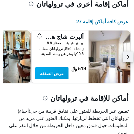
أماكن إقامة أخرى في ترولهاتان
عرض كافة أماكن إقامة 27
ألبرت شاج هوتل أوختكن كونفرانس
4 نجوم
ممتاز 8.8
Strömsberg, ترولهاتان, مقاطعة فاسترا غوتالاند, السويد
0.6 كيلومتر عن وسط المدينة
519 ﷼
عرض الصفقة
أماكن للإقامة في ترولهاتان
تصفح عبر الخريطة للعثور على فنادق قريبة من حي(أحياء)
ترولهاتان التي تخطط لزيارتها. يمكنك العثور على مزيد من
المعلومات حول فندق معين داخل الخريطة من خلال النقر على
اسمه.