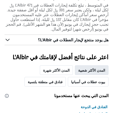
في المتوسط ، تبلغ تكلفة إيجارات العطلات في L'Albir 471 ﷼
لكل ليلة ، ولكن يعتبر سعر 391 ﷼ لكل ليلة أو أقل صفقة جيدة.
أرخص سعر أماكن إيجارات العطلات عثر عليه المستخدمون
مؤخراً في L'Albir كان مقابل 137 ﷼ لليلة. إذا استطعت حاول
تجنب حجز إيجارك في يونيو (لأن هذا هو الشهر الأغلى). قم الحجز
في يونيو (أرخص شهر) لتوفير المال.
هل يوجد منتجع لإيجار العطلات في L'Albir؟
اعثر على نتائج أفضل لإقامتك في L'Albir
المدن الأكثر شعبية
المدن الأكثر شهرة
بيوت عطلات في أسبانيا
فنادق في منطقة بلنسية
المدن التي يبحث عنها مستخدمونا
الفنادق في الدوحة