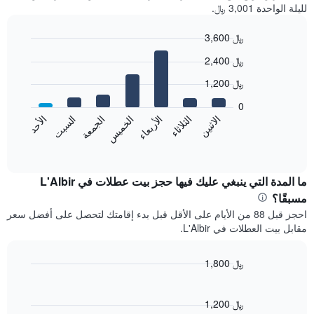
لليلة الواحدة 3,001 ﷼.
3,600 ﷼
Bar
Chart
2,400 ﷼
graphic.
chart
with
1,200 ﷼
7
bars.
0
الاثنين
الخميس
الأحد
الأربعاء
السبت
الثلاثاء
الجمعة
يعرض
المخطط
End
of
التالي
interactive
متوسط
chart
سعر
ما المدة التي ينبغي عليك فيها حجز بيت عطلات في L'Albir
غرفة
مسبقًا؟
كل
احجز قبل 88 من الأيام على الأقل قبل بدء إقامتك لتحصل على أفضل سعر
يوم
مقابل بيت العطلات في L'Albir.
في
الأسبوع
يتضمن
1,800 ﷼
المخطط
Line
Chart
1
graphic.
chart
محور
with
1,200 ﷼
X
90