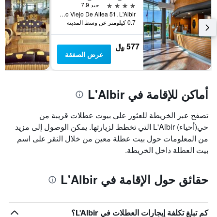
قبل
4 نجوم
جيد 7.9
الإقامة
Camino Viejo De Altea 51, L'Albir, منطقة بلنسية, أسبانيا
يتضمن
0.7 كيلومتر عن وسط المدينة
المخطط
التالي
577 ﷼
1
عرض الصفقة
محور
Y
الذي
يعرض
أماكن للإقامة في L'Albir
متوسط
سعر
غرفة
تصفح عبر الخريطة للعثور على بيوت عطلات قريبة من
حي(أحياء) L'Albir التي تخطط لزيارتها. يمكن الوصول إلى مزيد
من المعلومات حول بيت عطلة معين من خلال النقر على اسم
بيت العطلة داخل الخريطة.
حقائق حول الإقامة في L'Albir
كم تبلغ تكلفة إيجارات العطلات في L'Albir؟