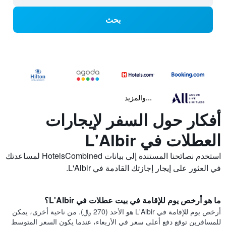
بحث
...والمزيد
أفكار حول السفر لإيجارات
العطلات في L'Albir
استخدم نصائحنا المستندة إلى بيانات HotelsCombined لمساعدتك
في العثور على إيجار إجازتك القادمة في L'Albir.
ما هو أرخص يوم للإقامة في بيت عطلات في L'Albir؟
أرخص يوم للإقامة في L'Albir هو الأحد (270 ﷼). من ناحية أخرى، يمكن
للمسافرين توقع دفع أعلى سعر في الأربعاء، عندما يكون السعر المتوسط