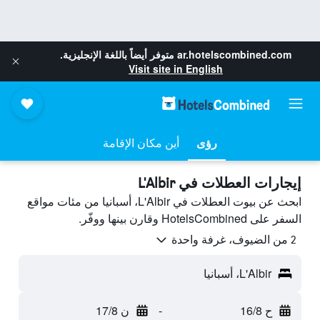
ar.hotelscombined.com
متوفر أيضاً باللغة الإنجليزية.
Visit site in English
رؤى
أين مكان الإقامة
إيجارات العطلات في L'Albir
ابحث عن بيوت العطلات في L'Albir، أسبانيا من مئات مواقع
السفر على HotelsCombined وقارن بينها ووفّر.
2 من الضيوف، غرفة واحدة
L'Albir، أسبانيا
ح 16/8
-
ن 17/8