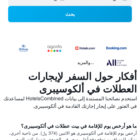
بحث
...والمزيد
أفكار حول السفر لإيجارات
العطلات في ألكوسيبرى
استخدم نصائحنا المستندة إلى بيانات HotelsCombined لمساعدتك
في العثور على إيجار إجازتك القادمة في ألكوسيبرى.
ما هو أرخص يوم للإقامة في بيت عطلات في ألكوسيبرى؟
أرخص يوم للإقامة في ألكوسيبرى هو الاثنين (374 ﷼). من ناحية أخرى،
يمكن للمسافرين توقع دفع أعلى سعر في الجمعة، عندما يكون السعر