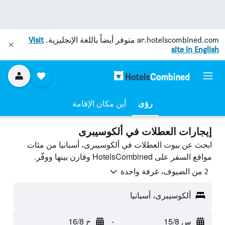
ar.hotelscombined.com
متوفر أيضاً باللغة الإنجليزية.
Visit
site in English
رؤى
أين مكان الإقامة
إيجارات العطلات في ألكوسيبرى
ابحث عن بيوت العطلات في ألكوسيبرى، أسبانيا من مئات
مواقع السفر على HotelsCombined وقارن بينها ووفّر.
2 من الضيوف، غرفة واحدة
ألكوسيبرى، أسبانيا
س 15/8
-
ح 16/8