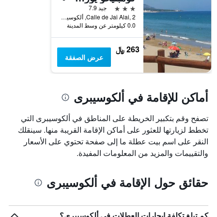
قبل
3 نجوم
جيد 7.9
الإقامة
Calle de Jai Alai, 2, ألكوسيبرى, منطقة بلنسية, أسبانيا
يتضمن
0.0 كيلومتر عن وسط المدينة
المخطط
التالي
263 ﷼
1
عرض الصفقة
محور
Y
الذي
يعرض
أماكن للإقامة في ألكوسيبرى
متوسط
سعر
غرفة
تصفح وقم بتكبير الخريطة على المناطق في ألكوسيبرى التي
تخطط لزيارتها للعثور على أماكن الإقامة القريبة منها. سينقلك
النقر على اسم بيت عطلة ما إلى صفحة تحتوي على الأسعار
والتقييمات والمزيد من المعلومات المفيدة.
حقائق حول الإقامة في ألكوسيبرى
كم تبلغ تكلفة إيجارات العطلات في ألكوسيبرى؟