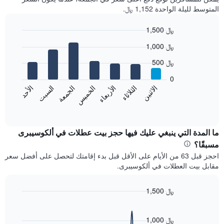
المتوسط لليلة الواحدة 1,152 ﷼.
1,500 ﷼
Bar
Chart
1,000 ﷼
graphic.
chart
with
500 ﷼
7
bars.
0
الاثنين
الخميس
الأحد
الأربعاء
السبت
الثلاثاء
الجمعة
يعرض
المخطط
End
of
التالي
interactive
متوسط
chart
سعر
ما المدة التي ينبغي عليك فيها حجز بيت عطلات في ألكوسيبرى
غرفة
مسبقًا؟
كل
احجز قبل 63 من الأيام على الأقل قبل بدء إقامتك لتحصل على أفضل سعر
يوم
مقابل بيت العطلات في ألكوسيبرى.
في
الأسبوع
يتضمن
1,500 ﷼
المخطط
Line
Chart
1
graphic.
chart
محور
with
1,000 ﷼