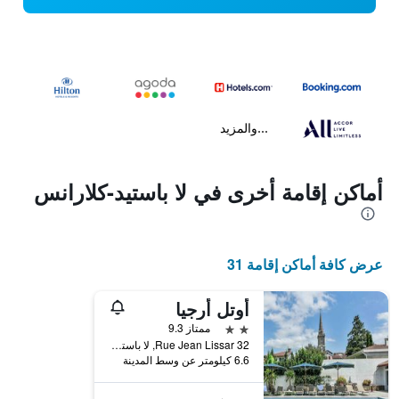
...والمزيد
أماكن إقامة أخرى في لا باستيد-كلارانس
عرض كافة أماكن إقامة 31
أوتل أرجيا
2 نجمتين
ممتاز 9.3
32 Rue Jean Lissar, لا باستيد-كلارانس, إقليم البيرينيه - الأطلسية, فرنسا
6.6 كيلومتر عن وسط المدينة