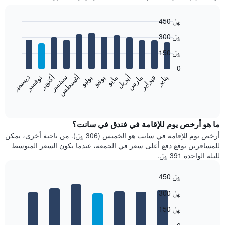
450 ﷼
Bar
Chart
300 ﷼
graphic.
chart
with
150 ﷼
12
bars.
0
فبراير
مايو
أغسطس
نوفمبر
يناير
أبريل
يوليو
أكتوبر
مارس
يونيو
سبتمبر
ديسمبر
يعرض
المخطط
End
of
التالي
interactive
متوسط
chart
سعر
ما هو أرخص يوم للإقامة في فندق في سانت؟
غرفة
أرخص يوم للإقامة في سانت هو الخميس (306 ﷼). من ناحية أخرى، يمكن
كل
للمسافرين توقع دفع أعلى سعر في الجمعة، عندما يكون السعر المتوسط
شهر
لليلة الواحدة 391 ﷼.
يتضمن
المخطط
450 ﷼
1
Bar
محور
Chart
300 ﷼
graphic.
chart
X
with
الذي
150 ﷼
7
يعرض
bars.