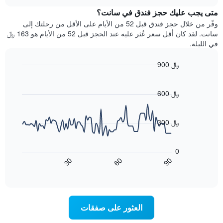
هذه
chart
محور
متى يجب عليك حجز فندق في سانت؟
الليلة
Y
الذي
وفّر من خلال حجز فندق قبل 52 من الأيام على الأقل من رحلتك إلى
الذي
عُثر
سانت. لقد كان أقل سعر عُثر عليه عند الحجز قبل 52 من الأيام هو 163 ﷼
يعرض
عليه
في الليلة.
متوسط
خلال
سعر
آخر
900 ﷼
غرفة
3
Line
Chart
أيام
graphic.
chart
مع
with
600 ﷼
التصنيف
90
حسب
data
points.
النجوم
300 ﷼
يتضمن
يعرض
المخطط
1
المخطط
0
محور
التالي
90
30
60
X
كيفية
End
of
تغير
التي
interactive
سعر
تعرض
chart
فئات
غرفة
عند
الفنادق
العثور على صفقات
اقتراب
بالنجوم.
تاريخ
يتضمن