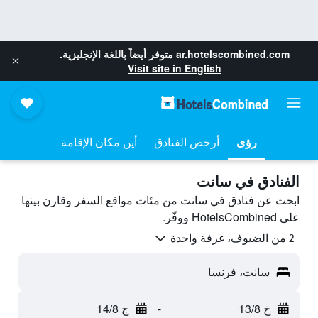
ar.hotelscombined.com
متوفر أيضاً باللغة الإنجليزية.
Visit site in English
رؤى
أرخص الفنادق
أين مكان الإقامة
الفنادق في سانت
ابحث عن فنادق في سانت من مئات مواقع السفر وقارن بينها
على HotelsCombined ووفّر.
2 من الضيوف، غرفة واحدة
سانت، فرنسا
خ 13/8
-
ج 14/8