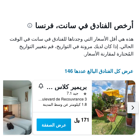
الإقامة
المخطط
1
يتضمن
محور
المخطط
Y
1
أرخص الفنادق في سانت، فرنسا
الذي
محور
X
يعرض
هذه هي أقل الأسعار التي وجدناها للفنادق في سانت في الوقت
الذي
متوسط
سعر
يعرض
الحالي. إذا كان لديك مرونة في التواريخ، قم بتغيير التواريخ
عدد
الغرفة
المُختارة لمقارنة الأسعار.
هذه
الأيام
قبل
الليلة
الذي
الإقامة
عرض كل الفنادق البالغ عددها 146
عُثر
يتضمن
عليه
المخطط
بريمير كلاس سانتس
خلال
التالي
1
آخر
نجمة واحدة
جيد 7.1
3
محور
3 Boulevard de Recouvrance, سانت, شارنت البحرية, فرنسا
Y
أيام
1.8 كيلومتر عن وسط المدينة
الذي
يعرض
171 ﷼
متوسط
عرض الصفقة
سعر
غرفة