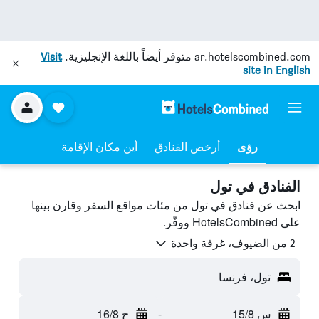
ar.hotelscombined.com
متوفر أيضاً باللغة الإنجليزية.
Visit
site in English
رؤى
أرخص الفنادق
أين مكان الإقامة
الفنادق في تول
ابحث عن فنادق في تول من مئات مواقع السفر وقارن بينها
على HotelsCombined ووفّر.
2 من الضيوف، غرفة واحدة
تول، فرنسا
س 15/8
-
ح 16/8