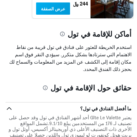
244 ﷼
سعر
عرض الصفقة
غرفة
أماكن للإقامة في تول
استخدم الخريطة للعثور على فنادق في تول قريبة من نقاط
الاهتمام التي سترتادها بشكل متكرر. سيؤدي النقر فوق اسم
مكان إقامة إلى الكشف عن المزيد من المعلومات والسماح لك
بحجز ذلك الفندق المحدد.
حقائق حول الإقامة في تول
ما أفضل الفنادق في تول؟
يعتبر Gîte Le Valette أحد أشهر الفنادق في تول وقد حصل على
تصنيف لـ 176 من المستخدمين يبلغ 9.1/10.تشمل المواقع
الأخرى ذات التصنيف الأعلى ذي أوريجينالز أكسيس، أوتل تول و
بريت هوتل كونفورت لو ليموزي تول واللذين حصلا على تصنيف