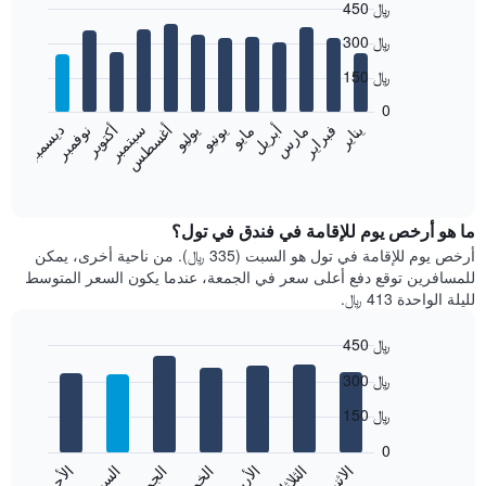
450 ﷼
Bar
Chart
300 ﷼
graphic.
chart
with
150 ﷼
12
bars.
0
نوفمبر
فبراير
مايو
أغسطس
يناير
أبريل
يوليو
أكتوبر
مارس
يونيو
سبتمبر
ديسمبر
يعرض
المخطط
End
of
التالي
interactive
متوسط
chart
سعر
ما هو أرخص يوم للإقامة في فندق في تول؟
غرفة
أرخص يوم للإقامة في تول هو السبت (335 ﷼). من ناحية أخرى، يمكن
كل
للمسافرين توقع دفع أعلى سعر في الجمعة، عندما يكون السعر المتوسط
شهر
لليلة الواحدة 413 ﷼.
يتضمن
المخطط
450 ﷼
1
Bar
محور
Chart
300 ﷼
graphic.
chart
X
with
الذي
150 ﷼
7
يعرض
bars.
0
الشهور.
الاثنين
الثلاثاء
الأربعاء
الخميس
الجمعة
السبت
الأحد
يتضمن
يعرض