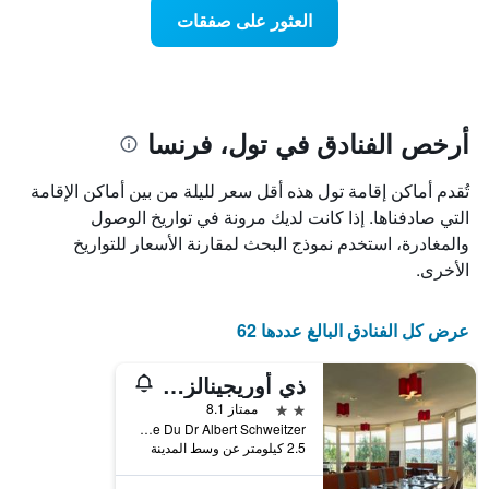
Y
عند
العثور على صفقات
الذي
اقتراب
يعرض
تاريخ
متوسط
الإقامة
سعر
يتضمن
غرفة
المخطط
1
أرخص الفنادق في تول، فرنسا
محور
X
تُقدم أماكن إقامة تول هذه أقل سعر لليلة من بين أماكن الإقامة
الذي
يعرض
التي صادفناها. إذا كانت لديك مرونة في تواريخ الوصول
عدد
والمغادرة، استخدم نموذج البحث لمقارنة الأسعار للتواريخ
الأيام
الأخرى.
قبل
الإقامة
يتضمن
عرض كل الفنادق البالغ عددها 62
المخطط
التالي
ذي أوريجينالز أكسيس، أوتل تول
1
محور
2 نجمتين
ممتاز 8.1
Y
Zi Tulle Est Avenue Du Dr Albert Schweitzer, تول, إقليم كوريز, فرنسا
الذي
2.5 كيلومتر عن وسط المدينة
يعرض
متوسط