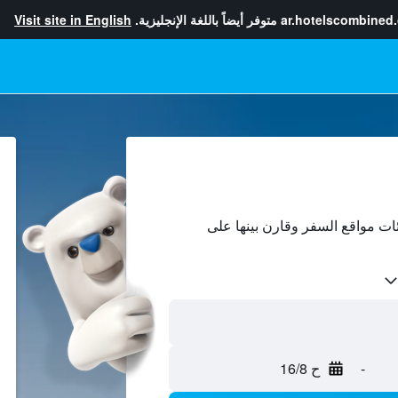
ar.hotelscombined
متوفر أيضاً باللغة الإنجليزية.
Visit site in English
ات مواقع السفر وقارن بينها على
-
ح 16/8