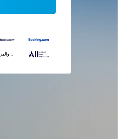
...والمز