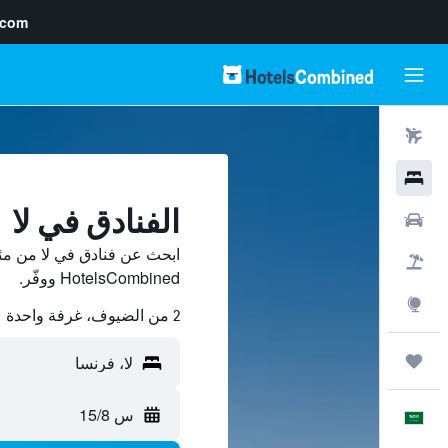
.com
رحلات طيران
فنادق
الفنادق في لا
سيارات
ابحث عن فنادق في لا من مئ
حزم العروض
HotelsCombined ووفّر.
استكشاف
2 من الضيوف، غرفة واحدة
رحلات
س 15/8
العَرَبِيَّة