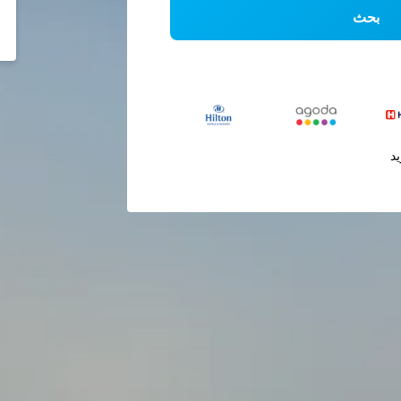
بحث
يد