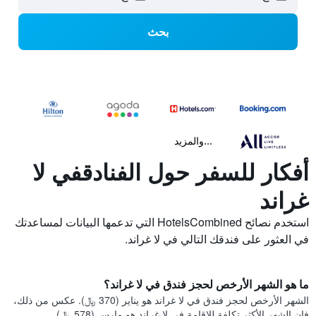
بحث
...والمزيد
أفكار للسفر حول الفنادقفي لا
غراند
استخدم نصائح HotelsCombined التي تدعمها البيانات لمساعدتك
في العثور على فندقك التالي في لا غراند.
ما هو الشهر الأرخص لحجز فندق في لا غراند؟
الشهر الأرخص لحجز فندق في لا غراند هو يناير (370 ﷼). عكس من ذلك،
فإن الشهر الأكثر تكلفة للإقامة في لا غراند هو مارس (578 ﷼).