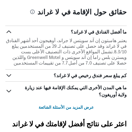
حقائق حول الإقامة في لا غراند
ما أفضل الفنادق في لا غراند؟
يعتبر هامبتون إن آند سويتس لا جراند، أوهيجون أحد أشهر الفنادق
في لا غراند وقد حصل على تصنيف لـ 29 من المستخدمين يبلغ
8.3/10.تشمل المواقع الأخرى ذات التصنيف الأعلى بست
ويسترن بلس راما إن آند سويتس و Greenwell Motel واللذين
حصلا على تصنيف 7.0 من أصل 7.7 من تقييمات المستخدمين
كم يبلغ سعر فندق رخيص في لا غراند؟
ما هي المدن الأخرى التي يمكنك الإقامة فيها عند زيارة
ولاية أوريغون؟
عرض المزيد من الأسئلة الشائعة
اعثر على نتائج أفضل لإقامتك في لا غراند