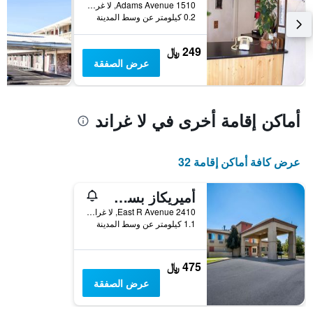
1510 Adams Avenue, لا غراند, OR, الولايات المتحدة الأميريكية
يعرض
0.2 كيلومتر عن وسط المدينة
متوسط
سعر
249 ﷼
غرفة
عرض الصفقة
أماكن إقامة أخرى في لا غراند
عرض كافة أماكن إقامة 32
أميريكاز بست فاليو ساندمان إن
2410 East R Avenue, لا غراند, OR, الولايات المتحدة الأميريكية
1.1 كيلومتر عن وسط المدينة
475 ﷼
عرض الصفقة