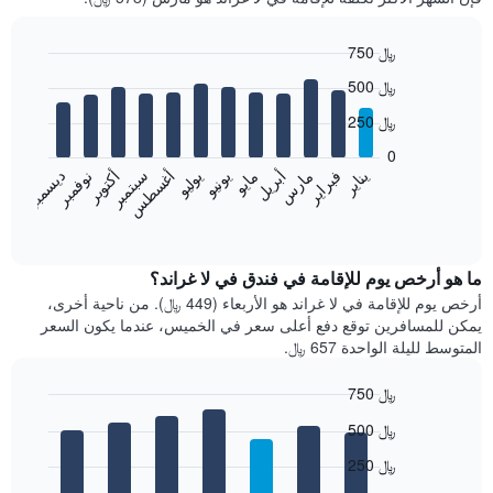
750 ﷼
Bar
Chart
500 ﷼
graphic.
chart
with
250 ﷼
12
bars.
0
فبراير
مايو
أغسطس
نوفمبر
يناير
أبريل
يوليو
أكتوبر
مارس
يونيو
سبتمبر
ديسمبر
يعرض
المخطط
End
of
التالي
interactive
متوسط
chart
سعر
ما هو أرخص يوم للإقامة في فندق في لا غراند؟
غرفة
أرخص يوم للإقامة في لا غراند هو الأربعاء (449 ﷼). من ناحية أخرى،
كل
يمكن للمسافرين توقع دفع أعلى سعر في الخميس، عندما يكون السعر
شهر
المتوسط لليلة الواحدة 657 ﷼.
يتضمن
المخطط
750 ﷼
1
Bar
محور
Chart
500 ﷼
graphic.
chart
X
with
الذي
250 ﷼
7
يعرض
bars.