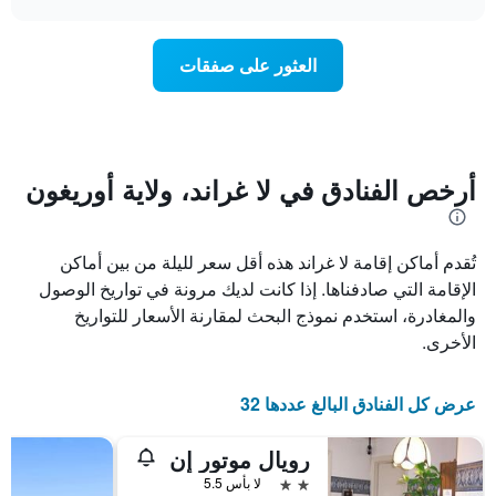
1
سعر
chart
محور
غرفة
Y
عند
العثور على صفقات
الذي
اقتراب
يعرض
تاريخ
متوسط
الإقامة
سعر
يتضمن
غرفة
المخطط
1
أرخص الفنادق في لا غراند، ولاية أوريغون
محور
X
الذي
تُقدم أماكن إقامة لا غراند هذه أقل سعر لليلة من بين أماكن
يعرض
عدد
الإقامة التي صادفناها. إذا كانت لديك مرونة في تواريخ الوصول
الأيام
والمغادرة، استخدم نموذج البحث لمقارنة الأسعار للتواريخ
قبل
الأخرى.
الإقامة
يتضمن
المخطط
عرض كل الفنادق البالغ عددها 32
التالي
1
محور
رويال موتور إن
Y
2 نجمتين
لا بأس 5.5
الذي