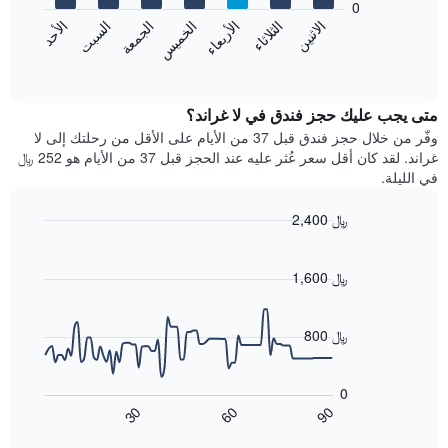
0
الشهور.
الاثنين
الثلاثاء
الأربعاء
الخميس
الجمعة
السبت
الأحد
يتضمن
يعرض
المخطط
المخطط
End
التالي
of
التالي
interactive
1
متوسط
chart
محور
سعر
متى يجب عليك حجز فندق في لا غراند؟
Y
غرفة
وفّر من خلال حجز فندق قبل 37 من الأيام على الأقل من رحلتك إلى لا
الذي
كل
غراند. لقد كان أقل سعر عُثر عليه عند الحجز قبل 37 من الأيام هو 252 ﷼
يعرض
يوم
في الليلة.
متوسط
في
سعر
الأسبوع
2,400 ﷼
غرفة
يتضمن
Line
المخطط
Chart
graphic.
chart
1
with
1,600 ﷼
محور
90
X
data
الذي
points.
800 ﷼
يعرض
أيام
يعرض
الأسبوع.
المخطط
0
يتضمن
التالي
60
90
30
المخطط
كيفية
End
of
التالي
تغير
interactive