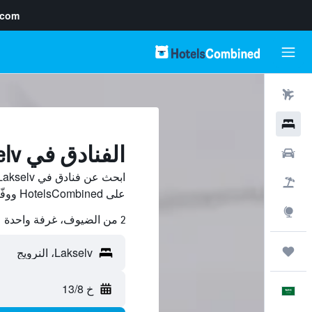
.com
رحلات طيران
فنادق
الفنادق في Lakselv
سيارات
حزم العروض
على HotelsCombined ووفّر.
استكشاف
2 من الضيوف، غرفة واحدة
رحلات
خ 13/8
العَرَبِيَّة