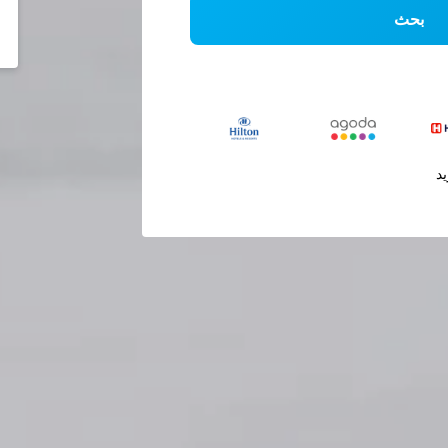
بحث
يد