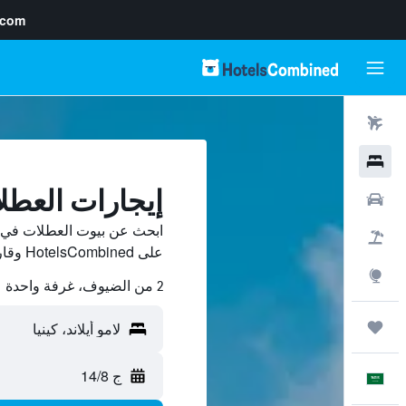
.com
رحلات طيران
فنادق
إيجارات العطلا
سيارات
ابحث عن بيوت العطلات في لا
حزم العروض
على HotelsCombined وقارن بينها ووفّر.
استكشاف
2 من الضيوف، غرفة واحدة
رحلات
ج 14/8
العَرَبِيَّة