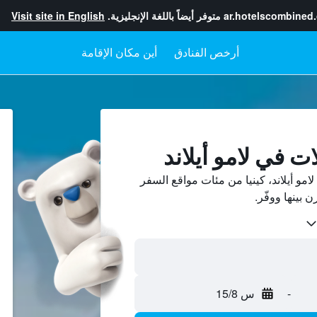
ar.hotelscombined
متوفر أيضاً باللغة الإنجليزية.
Visit site in English
أرخص الفنادق
أين مكان الإقامة
ت في لامو أيلاند
مو أيلاند، كينيا من مئات مواقع السفر
-
س 15/8