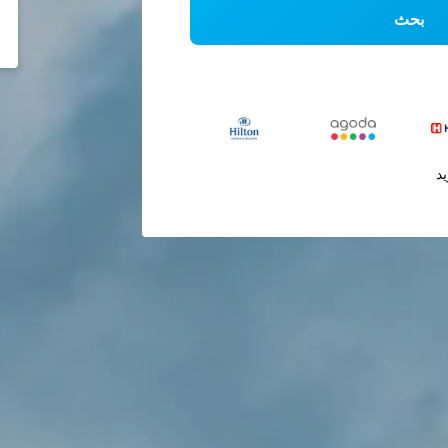
بحث
يد