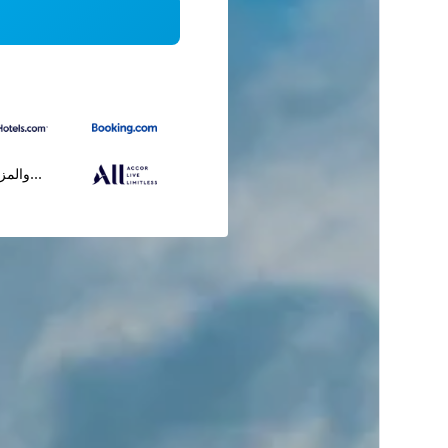
...والمز