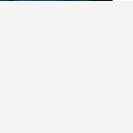
الصفحة الرئيسية
كينيا
23,353
لامو أيلاند
32
أرخص بيوت العطلات 
من بين جميع بيوت العطلات التي وجدناه
بتغيير التواريخ إذا كانت لديك مرونة في 
عرض بيوت العطلات الـ 132 جميعها
ذا ر
3 نجوم
oconut Beach
1.9 كيلومتر عن وسط المدينة