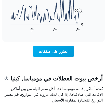
data
الذي
points.
يعرض
400 ﷼
أيام
يعرض
الأسبوع.
المخطط
يتضمن
0
التالي
المخطط
60
90
30
كيفية
End
التالي
of
تغير
1
interactive
سعر
chart
محور
غرفة
Y
عند
الذي
العثور على صفقات
اقتراب
يعرض
تاريخ
متوسط
الإقامة
سعر
يتضمن
غرفة
المخطط
1
أرخص بيوت العطلات في مومباسا, كينيا
محور
X
تُقدم أماكن إقامة مومباسا هذه أقل سعر لليلة من بين أماكن
الذي
يعرض
الإقامة التي صادفناها. إذا كان لديك مرونة في التواريخ، قم بتغيير
عدد
التواريخ المُختارة لمقارنة الأسعار.
الأيام