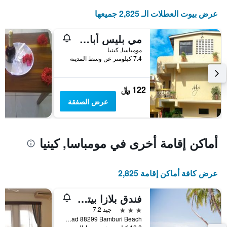
قبل
الإقامة
عرض بيوت العطلات الـ 2,825 جميعها
يتضمن
المخطط
مي بليس أبارتمنتس
التالي
1
مومباسا, كينيا
محور
7.4 كيلومتر عن وسط المدينة
Y
الذي
يعرض
122 ﷼
متوسط
عرض الصفقة
سعر
غرفة
أماكن إقامة أخرى في مومباسا, كينيا
عرض كافة أماكن إقامة 2,825
فندق بلازا بيتش
3 نجوم
جيد 7.2
Neptune Road 88299 Bamburi Beach, مومباسا, كينيا