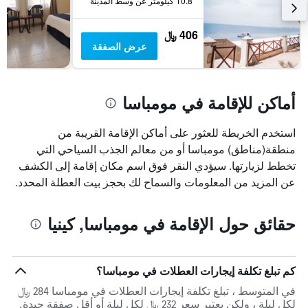
10.8 كيلومتر عن وسط المدينة
406 ﷼
عرض الصفقة
أماكن للإقامة في مومباسا
استخدم الخريطة للعثور على أماكن الإقامة القريبة من
منطقة(مناطق) مومباسا أو من معالم الجذب السياحي التي
تخطط لزيارتها. سيؤدي النقر فوق اسم مكان إقامة إلى الكشف
عن المزيد من المعلومات والسماح لك بحجز بيت العطلة المحدد.
حقائق حول الإقامة في مومباسا, كينيا
كم تبلغ تكلفة إيجارات العطلات في مومباسا؟
في المتوسط ، تبلغ تكلفة إيجارات العطلات في مومباسا 284 ﷼
لكل ليلة ، ولكن يعتبر سعر 232 ﷼ لكل ليلة أو أقل صفقة جيدة.