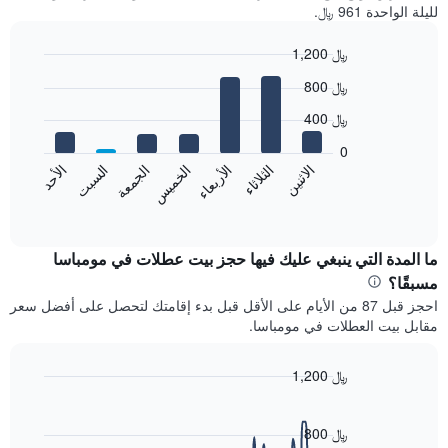
لليلة الواحدة 961 ﷼.
1,200 ﷼
Bar
Chart
800 ﷼
graphic.
chart
with
400 ﷼
7
bars.
0
الاثنين
الخميس
الأحد
الأربعاء
السبت
الثلاثاء
الجمعة
يعرض
المخطط
End
of
التالي
interactive
متوسط
chart
سعر
ما المدة التي ينبغي عليك فيها حجز بيت عطلات في مومباسا
غرفة
مسبقًا؟
كل
احجز قبل 87 من الأيام على الأقل قبل بدء إقامتك لتحصل على أفضل سعر
يوم
مقابل بيت العطلات في مومباسا.
في
الأسبوع
يتضمن
1,200 ﷼
المخطط
Line
Chart
1
graphic.
chart
محور
with
800 ﷼
X
90