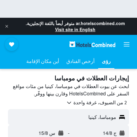
ar.hotelscombined.com
متوفر أيضاً باللغة الإنجليزية.
Visit site in English
رؤى
أرخص الفنادق
أين مكان الإقامة
إيجارات العطلات في مومباسا
ابحث عن بيوت العطلات في مومباسا، كينيا من مئات مواقع
السفر على HotelsCombined وقارن بينها ووفّر.
2 من الضيوف، غرفة واحدة
مومباسا، كينيا
ج 14/8
-
س 15/8