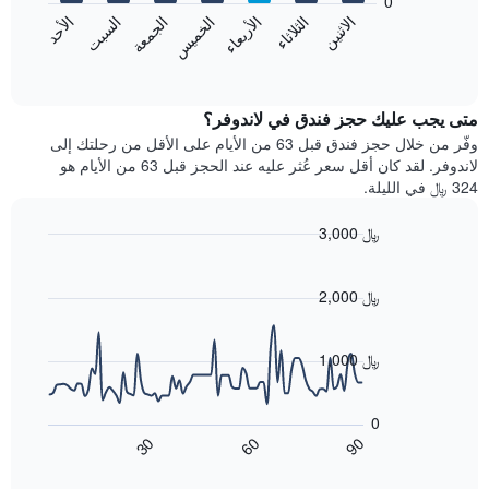
0
الشهور.
الاثنين
الثلاثاء
الأربعاء
الخميس
الجمعة
السبت
الأحد
يتضمن
يعرض
المخطط
المخطط
End
التالي
of
التالي
interactive
1
متوسط
chart
محور
سعر
متى يجب عليك حجز فندق في لاندوفر؟
Y
غرفة
وفّر من خلال حجز فندق قبل 63 من الأيام على الأقل من رحلتك إلى
الذي
كل
لاندوفر. لقد كان أقل سعر عُثر عليه عند الحجز قبل 63 من الأيام هو
يعرض
يوم
324 ﷼ في الليلة.
متوسط
في
سعر
الأسبوع
3,000 ﷼
غرفة
يتضمن
Line
المخطط
Chart
graphic.
chart
1
with
2,000 ﷼
محور
90
X
data
الذي
points.
1,000 ﷼
يعرض
أيام
يعرض
الأسبوع.
المخطط
0
يتضمن
التالي
60
90
30
المخطط
كيفية
End
of
التالي
تغير
interactive
1