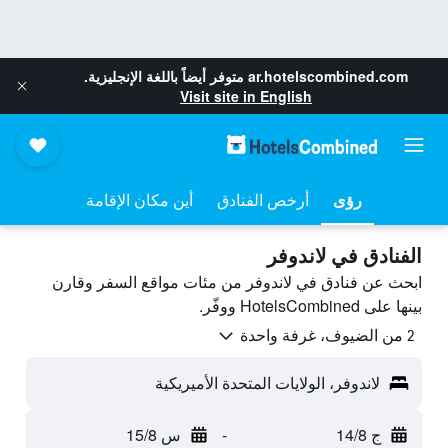
ar.hotelscombined.com
متوفر أيضاً باللغة الإنجليزية.
Visit site in English
رؤى
أرخص الفنادق
أين مكان الإقامة
الفنادق في لاندوفر
ابحث عن فنادق في لاندوفر من مئات مواقع السفر وقارن
بينها على HotelsCombined ووفّر.
2 من الضيوف، غرفة واحدة
لاندوفر، الولايات المتحدة الأميريكية
ج 14/8
-
س 15/8