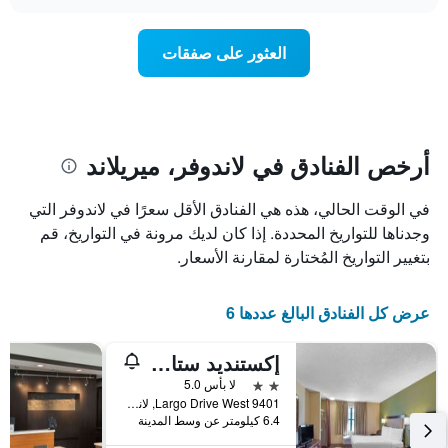
سعر
chart
محور
غرفة
Y
عند
العثور على صفقات
الذي
اقتراب
يعرض
تاريخ
متوسط
الإقامة
سعر
يتضمن
غرفة
المخطط
1
أرخص الفنادق في لاندوفر، ميريلاند
محور
X
في الوقت الحالي، هذه هي الفنادق الأقل سعرًا في لاندوفر التي
الذي
يعرض
وجدناها للتواريخ المحددة. إذا كان لديك مرونة في التواريخ، قم
عدد
بتغيير التواريخ المُختارة لمقارنة الأسعار.
الأيام
قبل
الإقامة
عرض كل الفنادق البالغ عددها 6
يتضمن
المخطط
إكستنديد ستاي أميركا سويتس واشنطن دي سي لاندوفر
التالي
1
2 نجمتين
لا بأس 5.0
محور
9401 Largo Drive West, لاندوفر, MD, الولايات المتحدة الأميريكية
Y
6.4 كيلومتر عن وسط المدينة
الذي