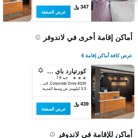
يعرض
347 ﷼
متوسط
عرض الصفقة
سعر
غرفة
أماكن إقامة أخرى في لاندوفر
عرض كافة أماكن إقامة 6
كورتيارد باي ماريوت نيو كارولتون
3 نجوم
جيد 7.6
8330 Corporate Drive, لاندوفر, MD, الولايات المتحدة الأميريكية
3.2 كيلومتر عن وسط المدينة
439 ﷼
عرض الصفقة
أماكن للإقامة في لاندوفر