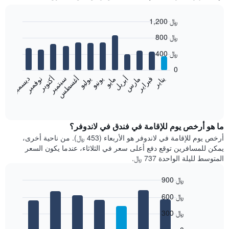
1,200 ﷼
Bar
Chart
800 ﷼
graphic.
chart
with
400 ﷼
12
bars.
0
فبراير
مايو
أغسطس
نوفمبر
يناير
أبريل
يوليو
أكتوبر
مارس
يونيو
سبتمبر
ديسمبر
يعرض
المخطط
End
of
التالي
interactive
متوسط
chart
سعر
ما هو أرخص يوم للإقامة في فندق في لاندوفر؟
غرفة
أرخص يوم للإقامة في لاندوفر هو الأربعاء (453 ﷼). من ناحية أخرى،
كل
يمكن للمسافرين توقع دفع أعلى سعر في الثلاثاء، عندما يكون السعر
شهر
المتوسط لليلة الواحدة 737 ﷼.
يتضمن
المخطط
900 ﷼
1
Bar
محور
Chart
600 ﷼
graphic.
chart
X
with
الذي
300 ﷼
7
يعرض
bars.