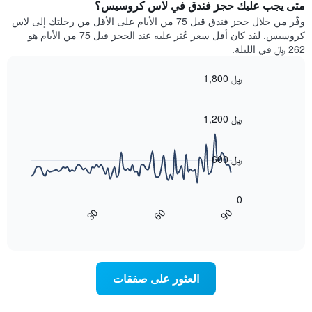
سعر
متى يجب عليك حجز فندق في لاس كروسيس؟
Y
غرفة
وفّر من خلال حجز فندق قبل 75 من الأيام على الأقل من رحلتك إلى لاس
الذي
كل
كروسيس. لقد كان أقل سعر عُثر عليه عند الحجز قبل 75 من الأيام هو
يعرض
يوم
262 ﷼ في الليلة.
متوسط
في
سعر
الأسبوع
1,800 ﷼
غرفة
يتضمن
Line
المخطط
Chart
graphic.
chart
1
with
1,200 ﷼
محور
90
X
data
الذي
points.
600 ﷼
يعرض
أيام
يعرض
الأسبوع.
المخطط
0
يتضمن
التالي
60
90
30
المخطط
كيفية
End
of
التالي
تغير
interactive
1
سعر
chart
محور
غرفة
Y
عند
العثور على صفقات
الذي
اقتراب
يعرض
تاريخ
متوسط
الإقامة