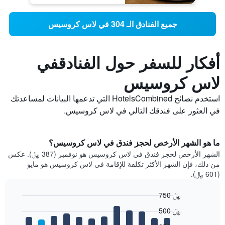
جميع الفنادق الـ 304 في لاس كروسيس
أفكار للسفر حول الفنادقفي
لاس كروسيس
استخدم نصائح HotelsCombined التي تدعمها البيانات لمساعدتك
في العثور على فندقك التالي في لاس كروسيس.
ما هو الشهر الأرخص لحجز فندق في لاس كروسيس؟
الشهر الأرخص لحجز فندق في لاس كروسيس هو نوفمبر (387 ﷼). عكس
من ذلك، فإن الشهر الأكثر تكلفة للإقامة في لاس كروسيس هو مايو
(601 ﷼).
750 ﷼
Bar
Chart
500 ﷼
graphic.
chart
with