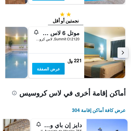
2 نجمتين
نجمتين أو أقل
موتل 6 لاس كروسيس، نيو مكسيكو - تيلشور
2120 Summit Ct, لاس كروسيس, NM, الولايات المتحدة الأميريكية
221 ﷼
عرض الصفقة
أماكن إقامة أخرى في لاس كروسيس
عرض كافة أماكن إقامة 304
دايز إن باي ويندام لاس كروثيس
755 Avenida de Mesilla, لاس كروسيس, NM, الولايات المتحدة الأميريكية