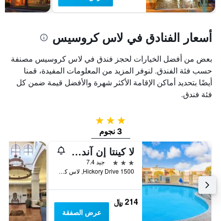
أسعار الفنادق في لاس كروسيس
بعض من أفضل الخيارات لحجز فندق في لاس كروسيس مصنفة
حسب فئة الفندق. لنوفر المزيد من المعلومات المفيدة، قمنا
أيضًا بتحديد أماكن الإقامة الأكثر شهرة والأفضل قيمة ضمن كل
فئة فندق.
3 نجوم
3 نجوم
لا كينتا إن آند سويتس باي ويندام لاس كروسيز أورجان ماونتن
3 نجوم
جيد 7.4
1500 Hickory Drive, لاس كروسيس, NM, الولايات المتحدة الأميريكية
214 ﷼
عرض الصفقة