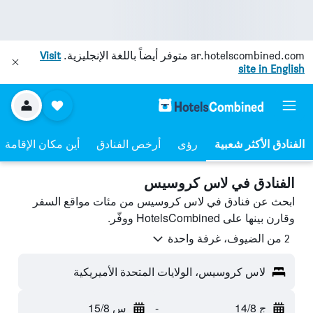
ar.hotelscombined.com
متوفر أيضاً باللغة الإنجليزية.
Visit
site in English
رؤى
أرخص الفنادق
أين مكان الإقامة
الفنادق في لاس كروسيس
ابحث عن فنادق في لاس كروسيس من مئات مواقع السفر
وقارن بينها على HotelsCombined ووفّر.
2 من الضيوف، غرفة واحدة
لاس كروسيس، الولايات المتحدة الأميريكية
ج 14/8
-
س 15/8