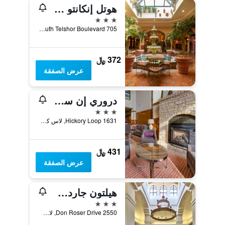
هوتل إنكانتو دي لا كروسيس
3 نجوم
705 South Telshor Boulevard, لاس كروسيس, NM, الولايات المتحدة الأميريكية
372 ﷼
عرض الصفقة
دروري إن سويتس لاس كروسيس
3 نجوم
1631 Hickory Loop, لاس كروسيس, NM, الولايات المتحدة الأميريكية
431 ﷼
عرض الصفقة
هيلتون جاردن إن لاس كروسيس
3 نجوم
2550 Don Roser Drive, لاس كروسيس, NM, الولايات المتحدة الأميريكية