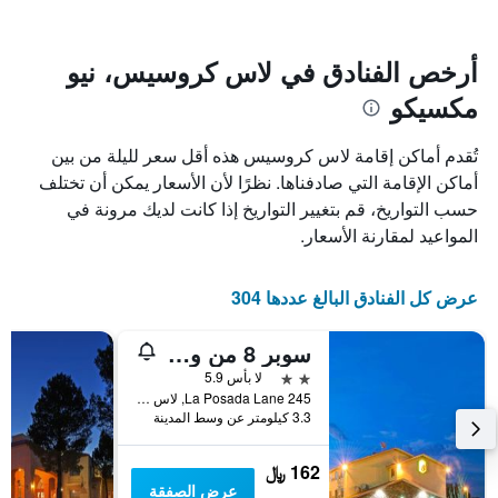
سعر
يتضمن
غرفة
المخطط
1
أرخص الفنادق في لاس كروسيس، نيو
محور
مكسيكو
X
الذي
يعرض
تُقدم أماكن إقامة لاس كروسيس هذه أقل سعر لليلة من بين
عدد
أماكن الإقامة التي صادفناها. نظرًا لأن الأسعار يمكن أن تختلف
الأيام
حسب التواريخ، قم بتغيير التواريخ إذا كانت لديك مرونة في
قبل
الإقامة
المواعيد لمقارنة الأسعار.
يتضمن
المخطط
التالي
عرض كل الفنادق البالغ عددها 304
1
محور
سوبر 8 من ويندهام لاس كروثيس، في منطقة الجامعة
Y
الذي
2 نجمتين
لا بأس 5.9
يعرض
245 La Posada Lane, لاس كروسيس, NM, الولايات المتحدة الأميريكية
3.3 كيلومتر عن وسط المدينة
متوسط
سعر
غرفة
162 ﷼
عرض الصفقة