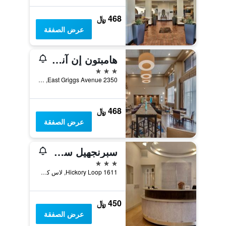
468 ﷼
عرض الصفقة
هامبتون إن آند سويتس لاس كورسيز 1-25
3 نجوم
2350 East Griggs Avenue, لاس كروسيس, NM, الولايات المتحدة الأميريكية
468 ﷼
عرض الصفقة
سبرنجهيل سويتس باي ماريوت لاس كروسيس
3 نجوم
1611 Hickory Loop, لاس كروسيس, NM, الولايات المتحدة الأميريكية
450 ﷼
عرض الصفقة