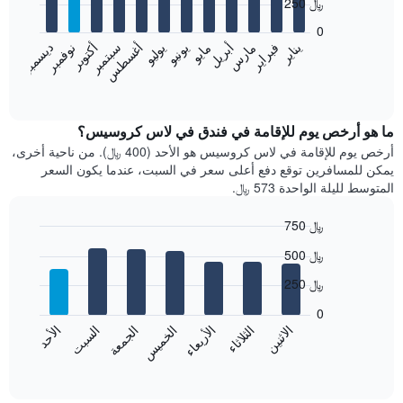
250 ﷼
12
bars.
0
فبراير
مايو
أغسطس
نوفمبر
يناير
أبريل
يوليو
أكتوبر
مارس
يونيو
سبتمبر
ديسمبر
يعرض
المخطط
End
of
التالي
interactive
متوسط
chart
سعر
ما هو أرخص يوم للإقامة في فندق في لاس كروسيس؟
غرفة
أرخص يوم للإقامة في لاس كروسيس هو الأحد (400 ﷼). من ناحية أخرى،
كل
يمكن للمسافرين توقع دفع أعلى سعر في السبت، عندما يكون السعر
شهر
المتوسط لليلة الواحدة 573 ﷼.
يتضمن
المخطط
750 ﷼
1
Bar
محور
Chart
500 ﷼
graphic.
chart
X
with
الذي
250 ﷼
7
يعرض
bars.
0
الشهور.
الاثنين
الثلاثاء
الأربعاء
الخميس
الجمعة
السبت
الأحد
يتضمن
يعرض
المخطط
المخطط
End
التالي
of
التالي
interactive
1
متوسط
chart
محور