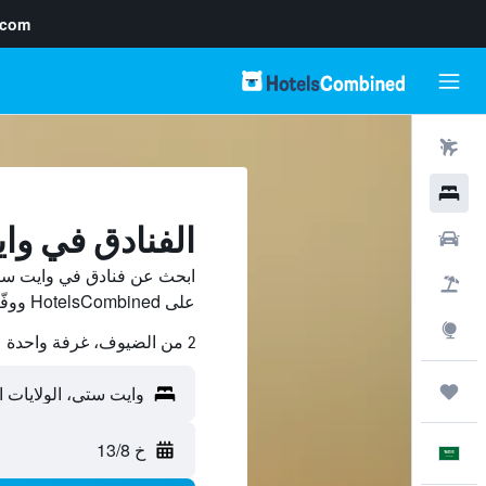
.com
رحلات طيران
فنادق
الفنادق في و
سيارات
ابحث عن فنادق في وايت ستي
حزم العروض
على HotelsCombined ووفّر.
استكشاف
2 من الضيوف، غرفة واحدة
رحلات
خ 13/8
العَرَبِيَّة