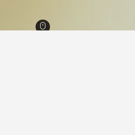
1,006,
وايت ستي
2
وايت ستي، نيو مكسيكو
ر لليلة من بين أماكن الإقامة التي صادفناها. نظرًا لأن الأسعار يمكن أ
الأسعار.