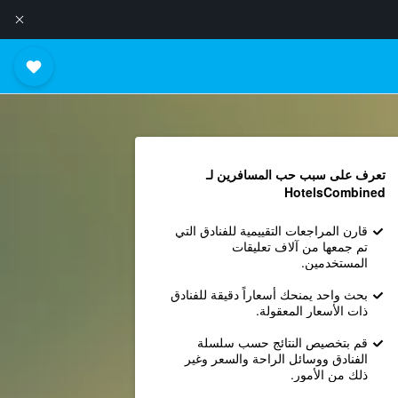
تعرف على سبب حب المسافرين لـ
HotelsCombined
قارن المراجعات التقييمية للفنادق التي
تم جمعها من آلاف تعليقات
المستخدمين.
بحث واحد يمنحك أسعاراً دقيقة للفنادق
ذات الأسعار المعقولة.
قم بتخصيص النتائج حسب سلسلة
الفنادق ووسائل الراحة والسعر وغير
ذلك من الأمور.