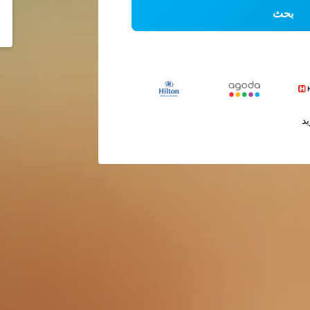
بحث
يد