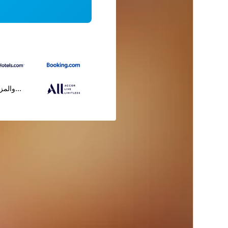
...والمز