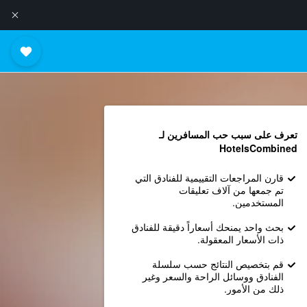
تعرف على سبب حب المسافرين لـ
HotelsCombined
قارن المراجعات التقييمية للفنادق التي
تم جمعها من آلاف تعليقات
المستخدمين.
بحث واحد يمنحك أسعاراً دقيقة للفنادق
ذات الأسعار المعقولة.
قم بتخصيص النتائج حسب سلسلة
الفنادق ووسائل الراحة والسعر وغير
ذلك من الأمور.