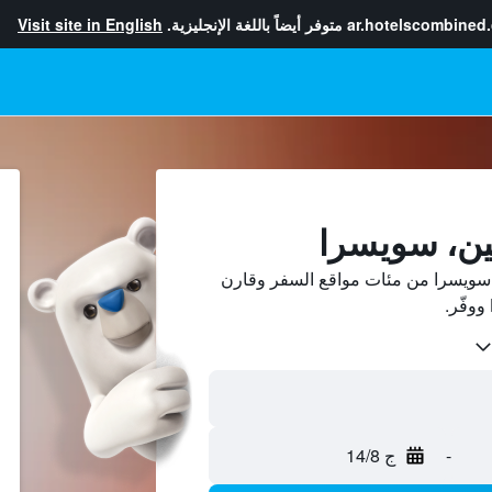
ar.hotelscombined
متوفر أيضاً باللغة الإنجليزية.
Visit site in English
ين، سويسرا
 سويسرا من مئات مواقع السفر وقارن
-
ج 14/8