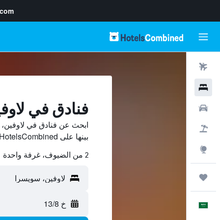
.com
رحلات طيران
فنادق
فنادق في لاوف
سيارات
ابحث عن فنادق في لاوفين،
حزم العروض
بينها على HotelsCombined ووفّر.
استكشاف
2 من الضيوف، غرفة واحدة
رحلات
خ 13/8
العَرَبِيَّة