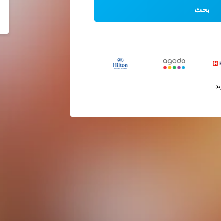
بحث
يد