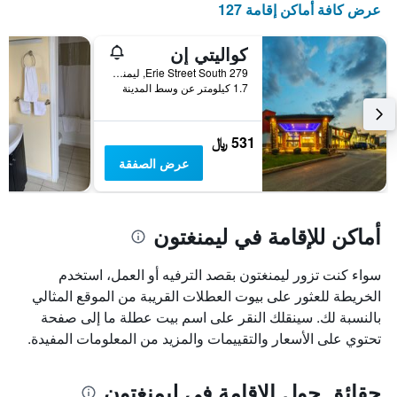
عرض كافة أماكن إقامة 127
الذي
يعرض
أيام
كواليتي إن
الأسبوع.
279 Erie Street South, ليمنغتون, ON, كندا
يتضمن
1.7 كيلومتر عن وسط المدينة
المخطط
التالي
1
531 ﷼
محور
عرض الصفقة
Y
الذي
يعرض
متوسط
أماكن للإقامة في ليمنغتون
سعر
غرفة
سواء كنت تزور ليمنغتون بقصد الترفيه أو العمل، استخدم
الخريطة للعثور على بيوت العطلات القريبة من الموقع المثالي
بالنسبة لك. سينقلك النقر على اسم بيت عطلة ما إلى صفحة
تحتوي على الأسعار والتقييمات والمزيد من المعلومات المفيدة.
حقائق حول الإقامة في ليمنغتون