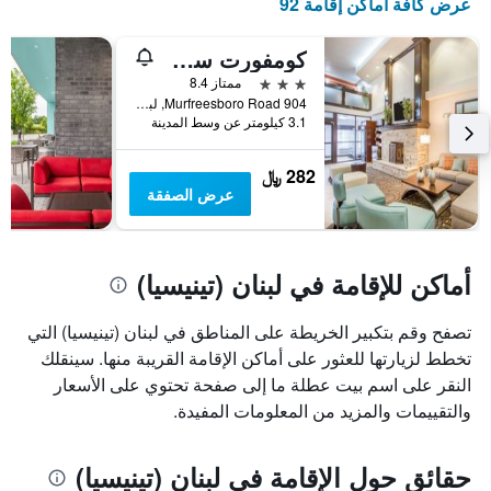
عرض كافة أماكن إقامة 92
كومفورت سويتس لبنان
3 نجوم
ممتاز 8.4
904 Murfreesboro Road, لبنان (تينيسيا), TN, الولايات المتحدة الأميريكية
3.1 كيلومتر عن وسط المدينة
282 ﷼
عرض الصفقة
أماكن للإقامة في لبنان (تينيسيا)
تصفح وقم بتكبير الخريطة على المناطق في لبنان (تينيسيا) التي
تخطط لزيارتها للعثور على أماكن الإقامة القريبة منها. سينقلك
النقر على اسم بيت عطلة ما إلى صفحة تحتوي على الأسعار
والتقييمات والمزيد من المعلومات المفيدة.
حقائق حول الإقامة في لبنان (تينيسيا)