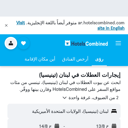
ar.hotelscombined.com
متوفر أيضاً باللغة الإنجليزية.
Visit
site in English
رؤى
أرخص الفنادق
أين مكان الإقامة
إيجارات العطلات في لبنان (تينيسيا)
ابحث عن بيوت العطلات في لبنان (تينيسيا)، تينسي من مئات
مواقع السفر على HotelsCombined وقارن بينها ووفّر.
2 من الضيوف، غرفة واحدة
لبنان (تينيسيا)، الولايات المتحدة الأميريكية
خ 13/8
-
ج 14/8