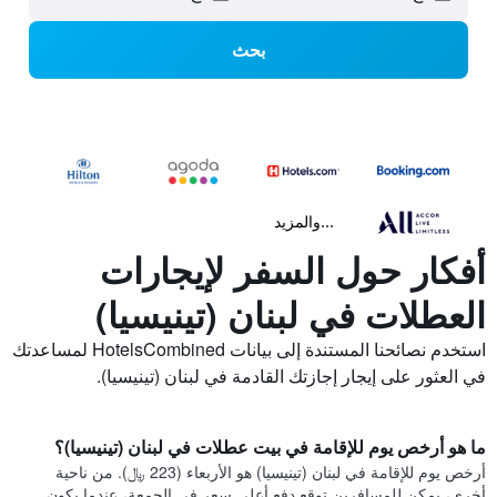
بحث
...والمزيد
أفكار حول السفر لإيجارات
العطلات في لبنان (تينيسيا)
استخدم نصائحنا المستندة إلى بيانات HotelsCombined لمساعدتك
في العثور على إيجار إجازتك القادمة في لبنان (تينيسيا).
ما هو أرخص يوم للإقامة في بيت عطلات في لبنان (تينيسيا)؟
أرخص يوم للإقامة في لبنان (تينيسيا) هو الأربعاء (223 ﷼). من ناحية
أخرى، يمكن للمسافرين توقع دفع أعلى سعر في الجمعة، عندما يكون