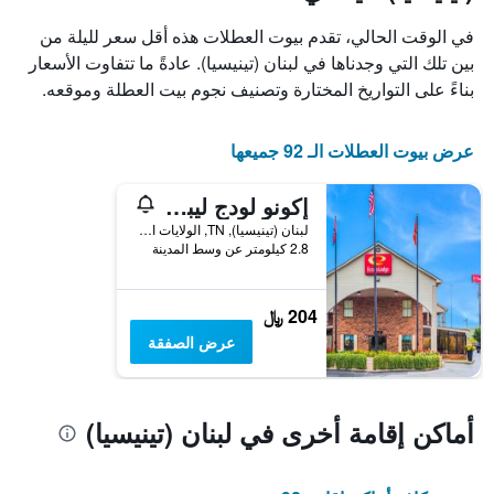
X
الذي
في الوقت الحالي، تقدم بيوت العطلات هذه أقل سعر لليلة من
يعرض
بين تلك التي وجدناها في لبنان (تينيسيا). عادةً ما تتفاوت الأسعار
أيام
بناءً على التواريخ المختارة وتصنيف نجوم بيت العطلة وموقعه.
الأسبوع.
يتضمن
المخطط
عرض بيوت العطلات الـ 92 جميعها
التالي
1
محور
إكونو لودج ليبانون
Y
لبنان (تينيسيا), TN, الولايات المتحدة الأميريكية
الذي
2.8 كيلومتر عن وسط المدينة
يعرض
متوسط
سعر
204 ﷼
غرفة
عرض الصفقة
أماكن إقامة أخرى في لبنان (تينيسيا)