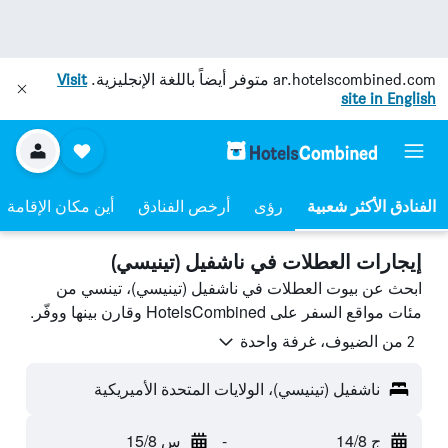
ar.hotelscombined.com
متوفر أيضاً باللغة الإنجليزية.
Visit
site in English
رؤى
أرخص الفنادق
أين مكان الإقامة
إيجارات العطلات في ناشفيل (تينيسي)
ابحث عن بيوت العطلات في ناشفيل (تينيسي)، تينسي من
مئات مواقع السفر على HotelsCombined وقارن بينها ووفّر.
2 من الضيوف، غرفة واحدة
ناشفيل (تينيسي)، الولايات المتحدة الأميريكية
ج 14/8
-
س 15/8