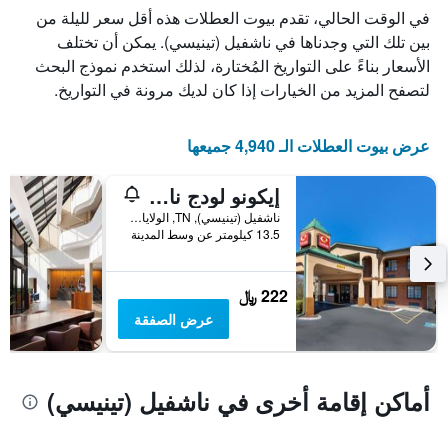
يعرض
في الوقت الحالي، تقدم بيوت العطلات هذه أقل سعر لليلة من
عدد
بين تلك التي وجدناها في ناشفيل (تينيسي). يمكن أن تختلف
الأيام
الأسعار بناءً على التواريخ المُختارة، لذلك استخدم نموذج البحث
قبل
الإقامة
لتصفح المزيد من الخيارات إذا كان لديك مرونة في التواريخ.
يتضمن
المخطط
التالي
عرض بيوت العطلات الـ 4,940 جميعها
1
محور
إيكونو لودج ناشفيل نير بيرسي بريست ليك
Y
الذي
ناشفيل (تينيسي), TN, الولايات المتحدة الأميريكية
13.5 كيلومتر عن وسط المدينة
يعرض
متوسط
سعر
غرفة
222 ﷼
عرض الصفقة
أماكن إقامة أخرى في ناشفيل (تينيسي)