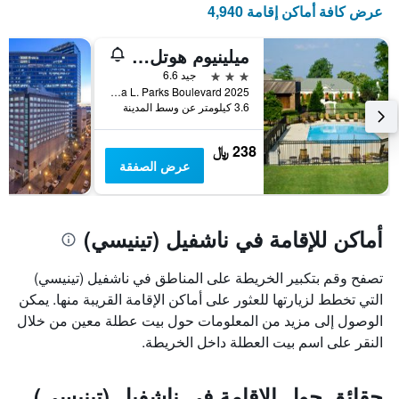
عرض كافة أماكن إقامة 4,940
ميلينيوم هوتل ماكسويل هاوس ناشفيل
3 نجوم
جيد 6.6
2025 Rosa L. Parks Boulevard, ناشفيل (تينيسي), TN, الولايات المتحدة الأميريكية
3.6 كيلومتر عن وسط المدينة
238 ﷼
عرض الصفقة
أماكن للإقامة في ناشفيل (تينيسي)
تصفح وقم بتكبير الخريطة على المناطق في ناشفيل (تينيسي)
التي تخطط لزيارتها للعثور على أماكن الإقامة القريبة منها. يمكن
الوصول إلى مزيد من المعلومات حول بيت عطلة معين من خلال
النقر على اسم بيت العطلة داخل الخريطة.
حقائق حول الإقامة في ناشفيل (تينيسي)