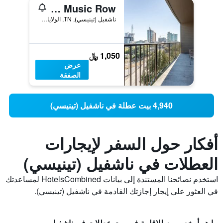
Locale Nashville - Music Row
ناشفيل (تينيسي), TN, الولايات المتحدة الأميريكية
1,050 ﷼
عرض
الصفقة
4,940 بيت عطلة في ناشفيل (تينيسي)
أفكار حول السفر لإيجارات
العطلات في ناشفيل (تينيسي)
استخدم نصائحنا المستندة إلى بيانات HotelsCombined لمساعدتك
في العثور على إيجار إجازتك القادمة في ناشفيل (تينيسي).
ما هو أرخص يوم للإقامة في بيت عطلات في ناشفيل