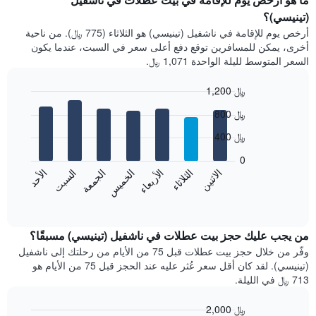
(تينيسي)؟
أرخص يوم للإقامة في ناشفيل (تينيسي) هو الثلاثاء (775 ﷼). من ناحية
أخرى، يمكن للمسافرين توقع دفع أعلى سعر في السبت، عندما يكون
السعر المتوسط لليلة الواحدة 1,071 ﷼.
1,200 ﷼
Bar
Chart
800 ﷼
graphic.
chart
with
400 ﷼
7
bars.
0
الاثنين
الخميس
الأحد
الأربعاء
السبت
الثلاثاء
الجمعة
يعرض
المخطط
End
of
التالي
interactive
متوسط
chart
سعر
من يجب عليك حجز بيت عطلات في ناشفيل (تينيسي) مسبقًا؟
غرفة
وفّر من خلال حجز بيت عطلات قبل 75 من الأيام من رحلتك إلى ناشفيل
كل
(تينيسي). لقد كان أقل سعر عُثر عليه عند الحجز قبل 75 من الأيام هو
يوم
713 ﷼ في الليلة.
في
الأسبوع
2,000 ﷼
يتضمن