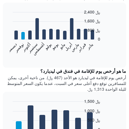
2,400 ﷼
Bar
Chart
1,600 ﷼
graphic.
chart
with
800 ﷼
12
bars.
0
فبراير
مايو
أغسطس
نوفمبر
يناير
أبريل
يوليو
أكتوبر
مارس
يونيو
سبتمبر
ديسمبر
يعرض
المخطط
End
of
التالي
interactive
متوسط
chart
سعر
ما هو أرخص يوم للإقامة في فندق في ليديارد؟
غرفة
أرخص يوم للإقامة في ليديارد هو الأحد (467 ﷼). من ناحية أخرى، يمكن
كل
للمسافرين توقع دفع أعلى سعر في السبت، عندما يكون السعر المتوسط
شهر
لليلة الواحدة 1,313 ﷼.
يتضمن
المخطط
1,500 ﷼
1
Bar
محور
Chart
1,000 ﷼
graphic.
chart
X
with
الذي
500 ﷼
7
يعرض
bars.