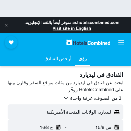
ar.hotelscombined.com
متوفر أيضاً باللغة الإنجليزية.
Visit site in English
رؤى
أرخص الفنادق
الفنادق في ليديارد
ابحث عن فنادق في ليديارد من مئات مواقع السفر وقارن بينها
على HotelsCombined ووفّر.
2 من الضيوف، غرفة واحدة
ليديارد، الولايات المتحدة الأميريكية
س 15/8
-
ح 16/8