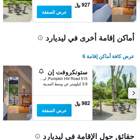
يعرض
927 ﷼
متوسط
عرض الصفقة
سعر
غرفة
أماكن إقامة أخرى في ليديارد
عرض كافة أماكن إقامة 6
ستونكروفت إن
515 Pumpkin Hill Road, ليديارد, CT, الولايات المتحدة الأميريكية
3.9 كيلومتر عن وسط المدينة
982 ﷼
عرض الصفقة
حقائق حول الإقامة في ليديارد