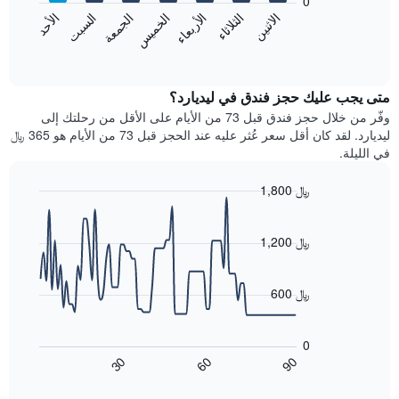
0
الشهور.
الاثنين
الخميس
الأحد
الأربعاء
السبت
الثلاثاء
الجمعة
يتضمن
يعرض
المخطط
المخطط
End
التالي
of
التالي
interactive
1
متوسط
chart
محور
سعر
متى يجب عليك حجز فندق في ليديارد؟
Y
غرفة
وفّر من خلال حجز فندق قبل 73 من الأيام على الأقل من رحلتك إلى
الذي
كل
ليديارد. لقد كان أقل سعر عُثر عليه عند الحجز قبل 73 من الأيام هو 365 ﷼
يعرض
يوم
في الليلة.
متوسط
في
سعر
الأسبوع
1,800 ﷼
غرفة
يتضمن
Line
المخطط
Chart
graphic.
chart
1
with
1,200 ﷼
محور
90
X
data
الذي
points.
600 ﷼
يعرض
أيام
يعرض
الأسبوع.
المخطط
0
يتضمن
التالي
60
90
30
المخطط
كيفية
End
of
التالي
تغير
interactive
1