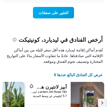
سعر
chart
محور
غرفة
Y
عند
العثور على صفقات
الذي
اقتراب
يعرض
تاريخ
متوسط
الإقامة
سعر
يتضمن
غرفة
المخطط
1
أرخص الفنادق في ليديارد، كونيتيكت
محور
X
تُقدم أماكن إقامة ليديارد هذه أقل سعر لليلة من بين أماكن
الذي
يعرض
الإقامة التي صادفناها. عادةً ما تتفاوت الأسعار بناءً على التواريخ
عدد
المختارة وتصنيف نجوم الفندق وموقعه.
الأيام
قبل
الإقامة
عرض كل الفنادق البالغ عددها 6
يتضمن
المخطط
آبيز لانتيرن هيل إن
التالي
1
780 Lantern Hill Road, ليديارد, CT, الولايات المتحدة الأميريكية
محور
5.7 كيلومتر عن وسط المدينة
Y
الذي