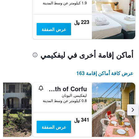
1.9 كيلومتر عن وسط المدينة
223 ﷼
عرض الصفقة
أماكن إقامة أخرى في ليفكيمي
عرض كافة أماكن إقامة 163
Modern flat with beautiful views in south of Corfu
ليفكيمي, اليونان
0.8 كيلومتر عن وسط المدينة
341 ﷼
عرض الصفقة