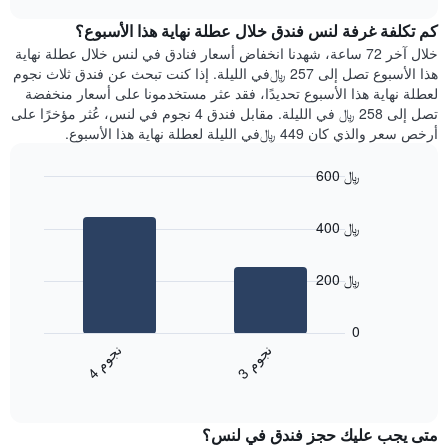
1
هذه
chart
محور
كم تكلفة غرفة لنس فندق خلال عطلة نهاية هذا الأسبوع؟
الليلة
Y
الذي
خلال آخر 72 ساعة، شهدنا انخفاض أسعار فنادق في لنس خلال عطلة نهاية
الذي
عُثر
هذا الأسبوع تصل إلى 257 ﷼في الليلة. إذا كنت تبحث عن فندق ثلاث نجوم
يعرض
عليه
لعطلة نهاية هذا الأسبوع تحديدًا، فقد عثر مستخدمونا على أسعار منخفضة
متوسط
خلال
تصل إلى 258 ﷼ في الليلة. مقابل فندق 4 نجوم في لنس، عُثر مؤخرًا على
سعر
آخر
أرخص سعر والذي كان 449 ﷼في الليلة لعطلة نهاية هذا الأسبوع.
غرفة
3
أيام
600 ﷼
مع
Bar
Chart
التصنيف
graphic.
chart
حسب
400 ﷼
with
النجوم
2
يتضمن
bars.
المخطط
200 ﷼
1
يعرض
محور
المخطط
0
X
التالي
ن
م
ن
م
التي
متوسط
3
ج
و
4
ج
و
تعرض
End
سعر
of
فئات
الغرفة
interactive
الفنادق
خلال
chart
بالنجوم.
متى يجب عليك حجز فندق في لنس؟
عطلة