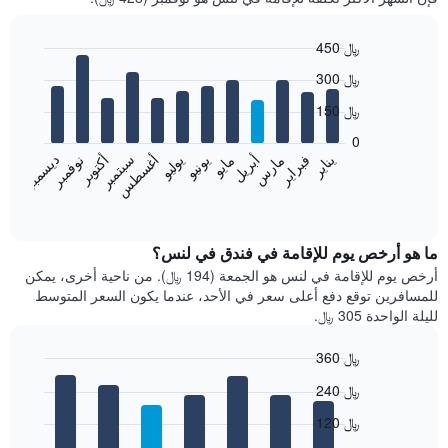
450 ﷼
Bar
Chart
300 ﷼
graphic.
chart
with
150 ﷼
12
bars.
0
فبراير
مايو
أغسطس
نوفمبر
يناير
أبريل
يوليو
أكتوبر
مارس
يونيو
سبتمبر
ديسمبر
يعرض
المخطط
End
of
التالي
interactive
متوسط
chart
سعر
ما هو أرخص يوم للإقامة في فندق في لنس؟
غرفة
أرخص يوم للإقامة في لنس هو الجمعة (194 ﷼). من ناحية أخرى، يمكن
كل
للمسافرين توقع دفع أعلى سعر في الأحد، عندما يكون السعر المتوسط
شهر
لليلة الواحدة 305 ﷼.
يتضمن
المخطط
360 ﷼
1
Bar
محور
Chart
240 ﷼
graphic.
chart
X
with
الذي
120 ﷼
7
يعرض
bars.