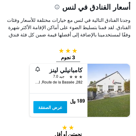
أسعار الفنادق في لنس
وجدنا الفنادق التالية في لنس مع خيارات مختلفة للأسعار وفئات
الفنادق. لقد قمنا بتسليط الضوء على أماكن الإقامة الأكثر شهرة
وفقًا لمستخدمينا بالإضافة إلى أفضلها قيمة ضمن كل فئة فندق.
3 نجوم
3 نجوم
كامبانيلي لينز
3 نجوم
جيد 7.0
282, Route de la Bassée, لنس, إقليم- با-دو-كاليه, فرنسا
189 ﷼
عرض الصفقة
2 نجمتين
نجمتين أو أقل