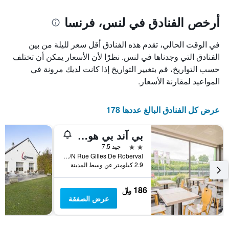
يتضمن
المخطط
1
المخطط
أرخص الفنادق في لنس، فرنسا
1
محور
X
محور
في الوقت الحالي، تقدم هذه الفنادق أقل سعر لليلة من بين
Y
الذي
الذي
يعرض
الفنادق التي وجدناها في لنس. نظرًا لأن الأسعار يمكن أن تختلف
عدد
يعرض
حسب التواريخ، قم بتغيير التواريخ إذا كانت لديك مرونة في
الأيام
متوسط
المواعيد لمقارنة الأسعار.
قبل
سعر
غرفة
الإقامة
في
يتضمن
عرض كل الفنادق البالغ عددها 178
عطلة
المخطط
نهاية
التالي
بي آند بي هوتل لين موسي دو لوفر
1
هذا
محور
الأسبوع
2 نجمتين
جيد 7.5
Y
خلال
S/N Rue Gilles De Roberval, لنس, إقليم- با-دو-كاليه, فرنسا
آخر
الذي
2.9 كيلومتر عن وسط المدينة
3
يعرض
أيام
متوسط
186 ﷼
سعر
عرض الصفقة
غرفة