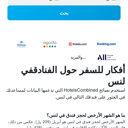
بحث
...والمزيد
أفكار للسفر حول الفنادقفي
لنس
استخدم نصائح HotelsCombined التي تدعمها البيانات لمساعدتك
في العثور على فندقك التالي في لنس.
ما هو الشهر الأرخص لحجز فندق في لنس؟
الشهر الأرخص لحجز فندق في لنس هو أبريل (209 ﷼). عكس من ذلك،
فإن الشهر الأكثر تكلفة للإقامة في لنس هو نوفمبر (428 ﷼).