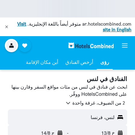
ar.hotelscombined.com
متوفر أيضاً باللغة الإنجليزية.
Visit
site in English
رؤى
أرخص الفنادق
أين مكان الإقامة
الفنادق في لنس
ابحث عن فنادق في لنس من مئات مواقع السفر وقارن بينها
على HotelsCombined ووفّر.
2 من الضيوف، غرفة واحدة
لنس، فرنسا
خ 13/8
-
ج 14/8