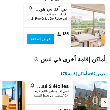
بي آند بي هوتل لين موسي دو لوفر
2 نجمتين
جيد 7.5
S/N Rue Gilles De Roberval, لنس, إقليم- با-دو-كاليه, فرنسا
186 ﷼
عرض الصفقة
أماكن إقامة أخرى في لنس
عرض كافة أماكن إقامة 178
Les chevalets I classé 2 étoiles
لنس, إقليم- با-دو-كاليه, فرنسا
0.4 كيلومتر عن وسط المدينة