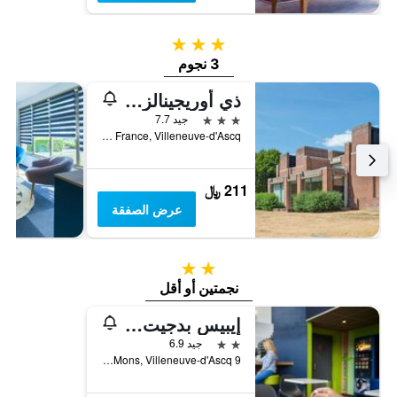
3 نجوم
3 نجوم
ذي أوريجينالز سيتي كومبليكس أسكوتيل ليل ميتروبول
3 نجوم
جيد 7.7
Avenue Paul Langevin, Cite Scientifique 7 Villeneuve-d`Ascq, France, Villeneuve-d'Ascq, إقليم نور, فرنسا
211 ﷼
عرض الصفقة
2 نجمتين
نجمتين أو أقل
إيبيس بدجيت ليل فيلينوف داسك
2 نجمتين
جيد 6.9
9 Boulevard de Mons, Villeneuve-d'Ascq, إقليم نور, فرنسا