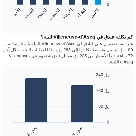
bars.
0
الشهور.
الاثنين
الثلاثاء
الأربعاء
الخميس
الجمعة
السبت
الأحد
يتضمن
يعرض
المخطط
المخطط
End
التالي
of
التالي
interactive
1
متوسط
chart
محور
سعر
كم تكلفة فندق في Villeneuve-d'Ascqالليلة؟
Y
غرفة
عثر المستخدمون على فنادق في Villeneuve-d'Ascq الليلة بأسعار تبدأ من
الذي
كل
190 ﷼، ويصل متوسط تكلفتها إلى 293 ﷼، وفقًا لعمليات البحث خلال آخر
يعرض
يوم
72 ساعة. تبدأ الأسعار من 225 ﷼ مقابل فندق 4 نجوم في Villeneuve-
متوسط
في
d'Ascq الليلة.
سعر
الأسبوع
غرفة
يتضمن
240 ﷼
المخطط
Bar
1
Chart
graphic.
chart
محور
160 ﷼
with
X
2
الذي
bars.
يعرض
80 ﷼
أيام
يعرض
الأسبوع.
المخطط
0
يتضمن
التالي
ن
م
ن
م
المخطط
متوسط
3
ج
و
4
ج
و
التالي
End
سعر