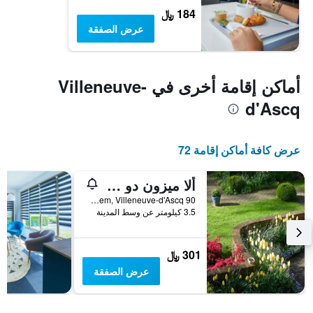
184 ﷼
عرض الصفقة
أماكن إقامة أخرى في Villeneuve-
d'Ascq
عرض كافة أماكن إقامة 72
ألا ميزون دو هيرون
90 Rue d'Hem, Villeneuve-d'Ascq, إقليم نور, فرنسا
3.5 كيلومتر عن وسط المدينة
301 ﷼
عرض الصفقة