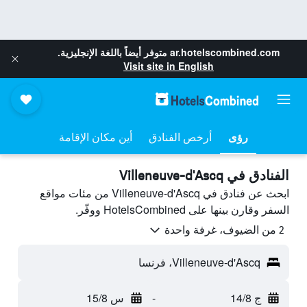
ar.hotelscombined.com
متوفر أيضاً باللغة الإنجليزية.
Visit site in English
رؤى
أرخص الفنادق
أين مكان الإقامة
الفنادق في Villeneuve-d'Ascq
ابحث عن فنادق في Villeneuve-d'Ascq من مئات مواقع
السفر وقارن بينها على HotelsCombined ووفّر.
2 من الضيوف، غرفة واحدة
Villeneuve-d'Ascq، فرنسا
ج 14/8
-
س 15/8