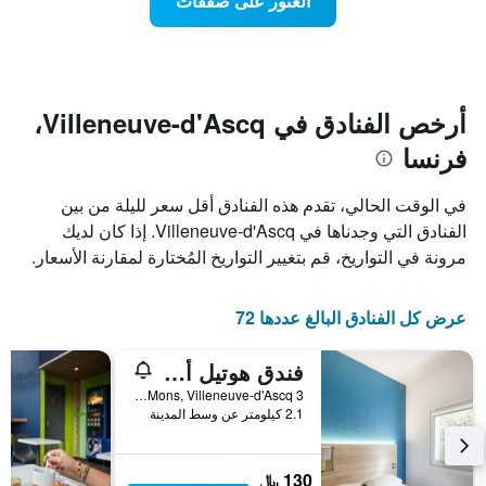
العثور على صفقات
يعرض
اقتراب
تاريخ
فئات
الإقامة
الفنادق
يتضمن
بالنجوم.
يتضمن
المخطط
1
المخطط
أرخص الفنادق في Villeneuve-d'Ascq،
1
محور
فرنسا
X
محور
Y
الذي
الذي
يعرض
في الوقت الحالي، تقدم هذه الفنادق أقل سعر لليلة من بين
عدد
يعرض
الفنادق التي وجدناها في Villeneuve-d'Ascq. إذا كان لديك
الأيام
متوسط
مرونة في التواريخ، قم بتغيير التواريخ المُختارة لمقارنة الأسعار.
قبل
سعر
غرفة
الإقامة
في
يتضمن
عرض كل الفنادق البالغ عددها 72
عطلة
المخطط
نهاية
التالي
1
هذا
فندق هوتيل أف1 ليل فيلنوف داسك
محور
الأسبوع
3 boulevard de Mons, Villeneuve-d'Ascq, إقليم نور, فرنسا
Y
خلال
2.1 كيلومتر عن وسط المدينة
آخر
الذي
3
يعرض
أيام
متوسط
130 ﷼
سعر