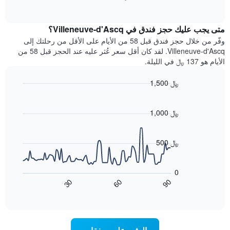
بالنجوم.
of
الغرفة
interactive
يتضمن
خلال
chart
المخطط
متى يجب عليك حجز فندق في Villeneuve-d'Ascq؟
عطلة
1
نهاية
وفّر من خلال حجز فندق قبل 58 من الأيام على الأقل من رحلتك إلى
محور
هذا
Villeneuve-d'Ascq. لقد كان أقل سعر عُثر عليه عند الحجز قبل 58 من
Y
الأسبوع
الأيام هو 137 ﷼ في الليلة.
الذي
الذي
يعرض
عُثر
متوسط
1,500 ﷼
عليه
سعر
Line
Chart
خلال
الغرفة
graphic.
chart
آخر
هذه
with
1,000 ﷼
3
90
الليلة
أيام
data
الذي
points.
مع
عُثر
500 ﷼
التصنيف
عليه
حسب
يعرض
خلال
النجوم
المخطط
آخر
0
التالي
يتضمن
3
60
90
30
كيفية
المخطط
End
أيام
of
1
تغير
interactive
سعر
محور
chart
X
غرفة
عند
الذي