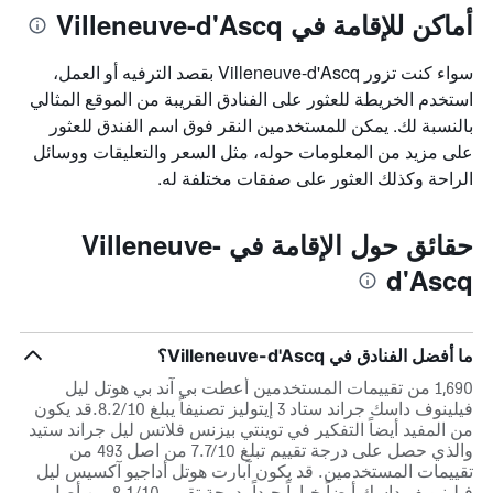
أماكن للإقامة في Villeneuve-d'Ascq
سواء كنت تزور Villeneuve-d'Ascq بقصد الترفيه أو العمل،
استخدم الخريطة للعثور على الفنادق القريبة من الموقع المثالي
بالنسبة لك. يمكن للمستخدمين النقر فوق اسم الفندق للعثور
على مزيد من المعلومات حوله، مثل السعر والتعليقات ووسائل
الراحة وكذلك العثور على صفقات مختلفة له.
حقائق حول الإقامة في Villeneuve-
d'Ascq
ما أفضل الفنادق في Villeneuve-d'Ascq؟
1,690 من تقييمات المستخدمين أعطت بي آند بي هوتل ليل
فيلينوف داسك جراند ستاد 3 إيتوليز تصنيفاً يبلغ 8.2/10.قد يكون
من المفيد أيضاً التفكير في توينتي بيزنس فلاتس ليل جراند ستيد
والذي حصل على درجة تقييم تبلغ 7.7/10 من اصل 493 من
تقييمات المستخدمين. قد يكون آبارت هوتل أداجيو آكسيس ليل
فيلينيويف داسك أيضاً خياراً جيداً بدرجة تقييم 8.1/10 من أصل