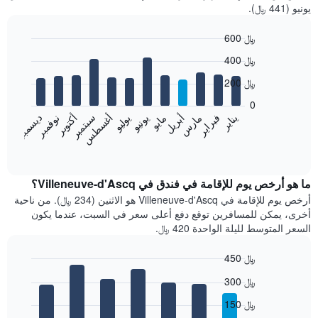
يونيو (441 ﷼).
600 ﷼
Bar
Chart
400 ﷼
graphic.
chart
with
200 ﷼
12
bars.
0
فبراير
مايو
أغسطس
نوفمبر
يناير
أبريل
يوليو
أكتوبر
مارس
يونيو
سبتمبر
ديسمبر
يعرض
المخطط
End
of
التالي
interactive
متوسط
chart
سعر
ما هو أرخص يوم للإقامة في فندق في Villeneuve-d'Ascq؟
غرفة
أرخص يوم للإقامة في Villeneuve-d'Ascq هو الاثنين (234 ﷼). من ناحية
كل
أخرى، يمكن للمسافرين توقع دفع أعلى سعر في السبت، عندما يكون
شهر
السعر المتوسط لليلة الواحدة 420 ﷼.
يتضمن
المخطط
450 ﷼
1
Bar
محور
Chart
300 ﷼
graphic.
chart
X
with
الذي
150 ﷼
7
يعرض