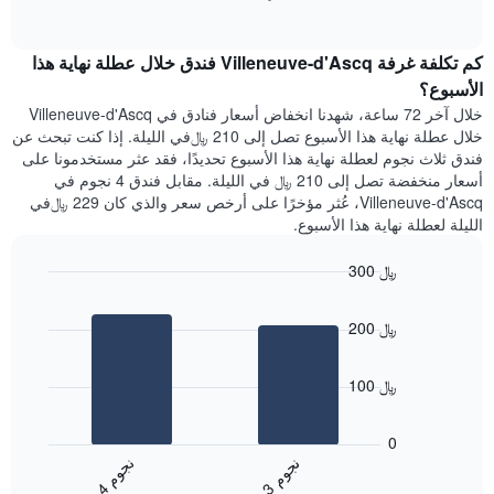
1
of
الغرفة
interactive
محور
هذه
chart
Y
كم تكلفة غرفة Villeneuve-d'Ascq فندق خلال عطلة نهاية هذا
الليلة
الذي
الذي
الأسبوع؟
يعرض
عُثر
خلال آخر 72 ساعة، شهدنا انخفاض أسعار فنادق في Villeneuve-d'Ascq
متوسط
عليه
خلال عطلة نهاية هذا الأسبوع تصل إلى 210 ﷼في الليلة. إذا كنت تبحث عن
سعر
خلال
فندق ثلاث نجوم لعطلة نهاية هذا الأسبوع تحديدًا، فقد عثر مستخدمونا على
غرفة
آخر
أسعار منخفضة تصل إلى 210 ﷼ في الليلة. مقابل فندق 4 نجوم في
3
Villeneuve-d'Ascq، عُثر مؤخرًا على أرخص سعر والذي كان 229 ﷼في
أيام
الليلة لعطلة نهاية هذا الأسبوع.
مع
التصنيف
300 ﷼
حسب
النجوم
Bar
Chart
graphic.
يتضمن
chart
200 ﷼
with
المخطط
2
1
bars.
محور
100 ﷼
X
يعرض
التي
المخطط
تعرض
0
التالي
فئات
ن
م
ن
م
متوسط
الفنادق
3
ج
و
4
ج
و
End
سعر