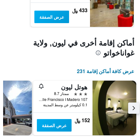
433 ﷼
عرض الصفقة
أماكن إقامة أخرى في ليون, ولاية
غواناخواتو
عرض كافة أماكن إقامة 231
هوتل ليون
3 نجوم
ممتاز 8.7
107 Al 121 Calle Francisco I Madero, ليون, ولاية غواناخواتو, المكسيك
0.1 كيلومتر عن وسط المدينة
152 ﷼
عرض الصفقة