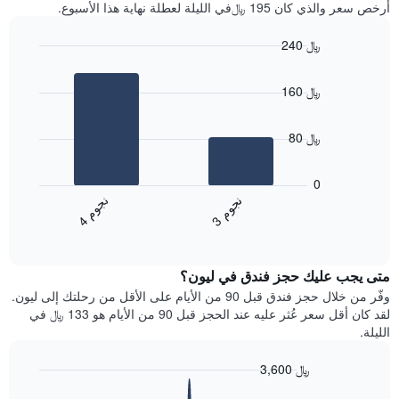
آخر
أرخص سعر والذي كان 195 ﷼في الليلة لعطلة نهاية هذا الأسبوع.
غرفة
3
أيام
240 ﷼
مع
Bar
Chart
التصنيف
graphic.
chart
حسب
160 ﷼
with
النجوم
2
يتضمن
bars.
المخطط
80 ﷼
1
يعرض
محور
المخطط
0
X
التالي
ن
م
ن
م
التي
متوسط
3
ج
و
4
ج
و
تعرض
End
سعر
of
فئات
الغرفة
interactive
الفنادق
خلال
chart
بالنجوم.
متى يجب عليك حجز فندق في ليون؟
عطلة
يتضمن
نهاية
وفّر من خلال حجز فندق قبل 90 من الأيام على الأقل من رحلتك إلى ليون.
المخطط
هذا
لقد كان أقل سعر عُثر عليه عند الحجز قبل 90 من الأيام هو 133 ﷼ في
1
الأسبوع
الليلة.
محور
الذي
Y
عُثر
3,600 ﷼
الذي
عليه
يعرض
Line
Chart
خلال