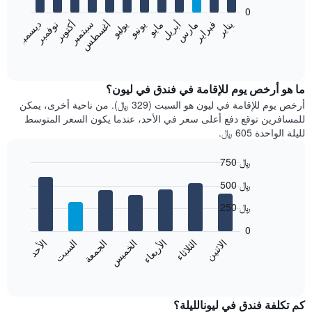
bars.
0
فبراير
مايو
أغسطس
نوفمبر
يناير
أبريل
يوليو
أكتوبر
مارس
يونيو
سبتمبر
ديسمبر
يعرض
المخطط
End
of
التالي
interactive
متوسط
chart
سعر
ما هو أرخص يوم للإقامة في فندق في ليون؟
غرفة
أرخص يوم للإقامة في ليون هو السبت (329 ﷼). من ناحية أخرى، يمكن
كل
للمسافرين توقع دفع أعلى سعر في الأحد، عندما يكون السعر المتوسط
شهر
لليلة الواحدة 605 ﷼.
يتضمن
المخطط
750 ﷼
1
Bar
محور
Chart
500 ﷼
graphic.
chart
X
with
الذي
250 ﷼
7
يعرض
bars.
0
الشهور.
الاثنين
الثلاثاء
الأربعاء
الخميس
الجمعة
السبت
الأحد
يتضمن
يعرض
المخطط
المخطط
End
التالي
of
التالي
interactive
1
متوسط
chart
محور
سعر
كم تكلفة فندق في ليونالليلة؟
Y