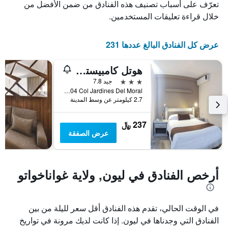
عدد
يعرض
تعرّف على أسباب تصنيف هذه الفنادق من ضمن الأفضل من
الأيام
متوسط
خلال قراءة تعليقات المستخدمين.
قبل
سعر
غرفة
الإقامة
في
يتضمن
عرض كل الفنادق البالغ عددها 231
عطلة
المخطط
نهاية
التالي
هوتل كامبيستر إن
1
هذا
محور
الأسبوع
3 نجوم
جيد 7.8
Y
خلال
Av Guanajuato 104 Col Jardines Del Moral, ليون, ولاية غواناخواتو, المكسيك
آخر
الذي
2.7 كيلومتر عن وسط المدينة
3
يعرض
أيام
متوسط
237 ﷼
سعر
عرض الصفقة
غرفة
أرخص الفنادق في ليون, ولاية غواناخواتو
في الوقت الحالي، تقدم هذه الفنادق أقل سعر لليلة من بين
الفنادق التي وجدناها في ليون. إذا كانت لديك مرونة في تواريخ