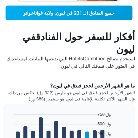
جميع الفنادق الـ 231 في ليون, ولاية غواناخواتو
أفكار للسفر حول الفنادقفي
ليون
استخدم نصائح HotelsCombined التي تدعمها البيانات لمساعدتك
في العثور على فندقك التالي في ليون.
ما هو الشهر الأرخص لحجز فندق في ليون؟
الشهر الأرخص لحجز فندق في ليون هو مارس (322 ﷼). عكس من ذلك،
فإن الشهر الأكثر تكلفة للإقامة في ليون هو سبتمبر (686 ﷼).
750 ﷼
Bar
Chart
500 ﷼
graphic.
chart
with
250 ﷼
12