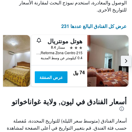
الوصول والمغادرة، استخدم نموذج البحث لمقارنة الأسعار
للتواريخ الأخرى.
عرض كل الفنادق البالغ عددها 231
هوتل مونتريال
3 نجوم
ممتاز 8.4
Reforma Zona Centro 215, ليون, ولاية غواناخواتو, المكسيك
0.4 كيلومتر عن وسط المدينة
74 ﷼
عرض الصفقة
أسعار الفنادق في ليون, ولاية غواناخواتو
أسعار الفنادق (متوسط سعر الليلة) للتواريخ المحددة، مُفصلة
حسب فئة الفندق. قم بتغيير التواريخ في أعلى الصفحة لمشاهدة