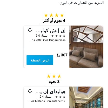
المزيد من الخيارات في ليون.
4 نجوم
4 نجوم أو أكثر
إن إتش كوليكشن ليون إكسبو
4 نجوم
ممتاز 9.0
Boulevard Lopez Mateos 2303 Col. Bugambilias, ليون, ولاية غواناخواتو, المكسيك
307 ﷼
عرض الصفقة
3 نجوم
3 نجوم
هوليداي إن يوت لات زٓ آ ايور ٔ اي آيتش جي
3 نجوم
ممتاز 9.4
Adolfo Lopez Mateos Poniente :2619, ليون, ولاية غواناخواتو, المكسيك