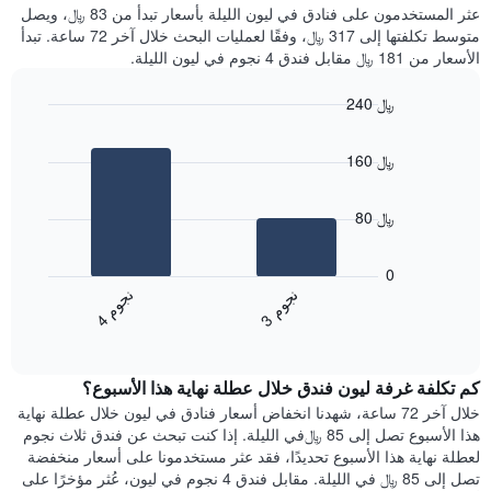
غرفة
عثر المستخدمون على فنادق في ليون الليلة بأسعار تبدأ من 83 ﷼، ويصل
الذي
كل
متوسط تكلفتها إلى 317 ﷼، وفقًا لعمليات البحث خلال آخر 72 ساعة. تبدأ
يعرض
يوم
الأسعار من 181 ﷼ مقابل فندق 4 نجوم في ليون الليلة.
متوسط
في
سعر
الأسبوع
240 ﷼
غرفة
يتضمن
Bar
المخطط
Chart
graphic.
chart
1
160 ﷼
with
محور
2
X
bars.
الذي
80 ﷼
يعرض
يعرض
أيام
المخطط
0
الأسبوع.
التالي
ن
م
ن
م
يتضمن
متوسط
3
ج
و
4
ج
و
المخطط
End
سعر
of
التالي
الغرفة
interactive
1
هذه
chart
محور
كم تكلفة غرفة ليون فندق خلال عطلة نهاية هذا الأسبوع؟
الليلة
Y
الذي
خلال آخر 72 ساعة، شهدنا انخفاض أسعار فنادق في ليون خلال عطلة نهاية
الذي
عُثر
هذا الأسبوع تصل إلى 85 ﷼في الليلة. إذا كنت تبحث عن فندق ثلاث نجوم
يعرض
عليه
لعطلة نهاية هذا الأسبوع تحديدًا، فقد عثر مستخدمونا على أسعار منخفضة
متوسط
خلال
تصل إلى 85 ﷼ في الليلة. مقابل فندق 4 نجوم في ليون، عُثر مؤخرًا على
سعر