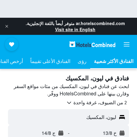
ar.hotelscombined.com
متوفر أيضاً باللغة الإنجليزية.
Visit site in English
رؤى
الفنادق الأعلى تقييماً
أرخص الفنا
فنادق في ليون، المكسيك
ابحث عن فنادق في ليون، المكسيك من مئات مواقع السفر
وقارن بينها على HotelsCombined ووفّر.
2 من الضيوف، غرفة واحدة
ليون، المكسيك
خ 13/8
-
ج 14/8