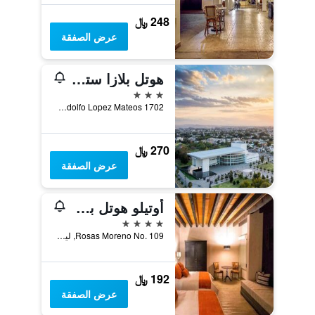
248 ﷼
عرض الصفقة
هوتل بلازا ستاديوم
3 نجوم
Blvd. Adolfo Lopez Mateos 1702, ليون, ولاية غواناخواتو, المكسيك
270 ﷼
عرض الصفقة
أوتيلو هوتل بوتيك ميخيكو
4 نجوم
Rosas Moreno No. 109, ليون, ولاية غواناخواتو, المكسيك
192 ﷼
عرض الصفقة