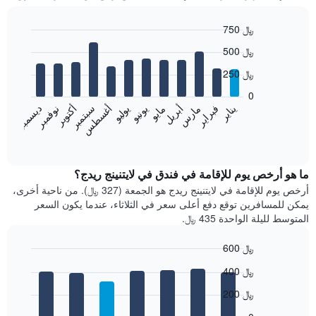
750 ﷼
Bar
Chart
500 ﷼
graphic.
chart
with
250 ﷼
12
bars.
0
فبراير
مايو
أغسطس
نوفمبر
يناير
أبريل
يوليو
أكتوبر
مارس
يونيو
سبتمبر
ديسمبر
يعرض
المخطط
End
of
التالي
interactive
متوسط
chart
سعر
ما هو أرخص يوم للإقامة في فندق في لايتنينج ريدج؟
غرفة
أرخص يوم للإقامة في لايتنينج ريدج هو الجمعة (327 ﷼). من ناحية أخرى،
كل
يمكن للمسافرين توقع دفع أعلى سعر في الثلاثاء، عندما يكون السعر
شهر
المتوسط لليلة الواحدة 435 ﷼.
يتضمن
المخطط
600 ﷼
1
Bar
محور
Chart
400 ﷼
graphic.
chart
X
with
الذي
200 ﷼
7
يعرض
bars.