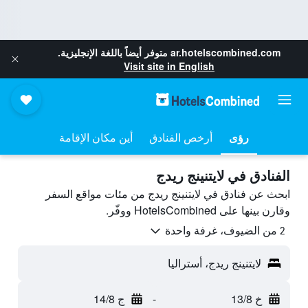
ar.hotelscombined.com
متوفر أيضاً باللغة الإنجليزية.
Visit site in English
رؤى
أرخص الفنادق
أين مكان الإقامة
الفنادق في لايتنينج ريدج
ابحث عن فنادق في لايتنينج ريدج من مئات مواقع السفر
وقارن بينها على HotelsCombined ووفّر.
2 من الضيوف، غرفة واحدة
لايتنينج ريدج، أستراليا
خ 13/8
-
ج 14/8