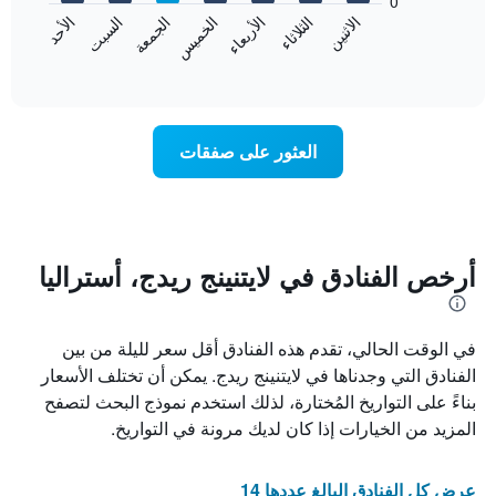
0
الشهور.
الاثنين
الثلاثاء
الأربعاء
الخميس
الجمعة
السبت
الأحد
يتضمن
يعرض
المخطط
المخطط
End
التالي
of
التالي
interactive
1
متوسط
chart
محور
سعر
Y
غرفة
العثور على صفقات
الذي
كل
يعرض
يوم
متوسط
في
سعر
الأسبوع
غرفة
يتضمن
المخطط
أرخص الفنادق في لايتنينج ريدج، أستراليا
1
محور
X
في الوقت الحالي، تقدم هذه الفنادق أقل سعر لليلة من بين
الذي
يعرض
الفنادق التي وجدناها في لايتنينج ريدج. يمكن أن تختلف الأسعار
أيام
بناءً على التواريخ المُختارة، لذلك استخدم نموذج البحث لتصفح
الأسبوع.
المزيد من الخيارات إذا كان لديك مرونة في التواريخ.
يتضمن
المخطط
التالي
عرض كل الفنادق البالغ عددها 14
1