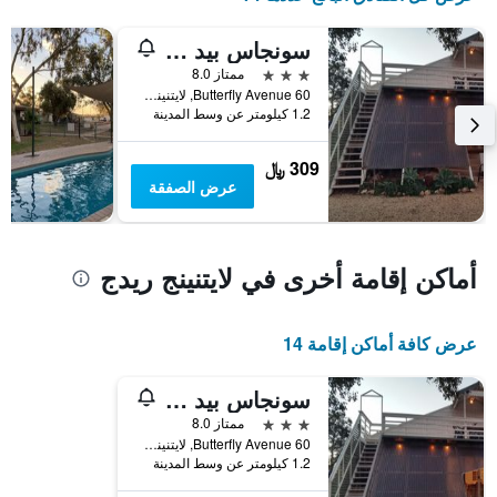
محور
Y
سونجاس بيد آند بريكفاست
الذي
3 نجوم
ممتاز 8.0
يعرض
60 Butterfly Avenue, لايتنينج ريدج, NSW, أستراليا
متوسط
1.2 كيلومتر عن وسط المدينة
سعر
غرفة
309 ﷼
عرض الصفقة
أماكن إقامة أخرى في لايتنينج ريدج
عرض كافة أماكن إقامة 14
سونجاس بيد آند بريكفاست
3 نجوم
ممتاز 8.0
60 Butterfly Avenue, لايتنينج ريدج, NSW, أستراليا
1.2 كيلومتر عن وسط المدينة