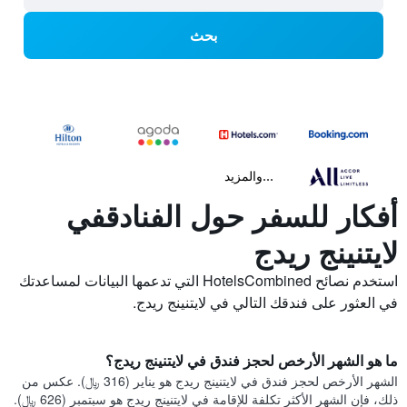
بحث
...والمزيد
أفكار للسفر حول الفنادقفي
لايتنينج ريدج
استخدم نصائح HotelsCombined التي تدعمها البيانات لمساعدتك
في العثور على فندقك التالي في لايتنينج ريدج.
ما هو الشهر الأرخص لحجز فندق في لايتنينج ريدج؟
الشهر الأرخص لحجز فندق في لايتنينج ريدج هو يناير (316 ﷼). عكس من
ذلك، فإن الشهر الأكثر تكلفة للإقامة في لايتنينج ريدج هو سبتمبر (626 ﷼).