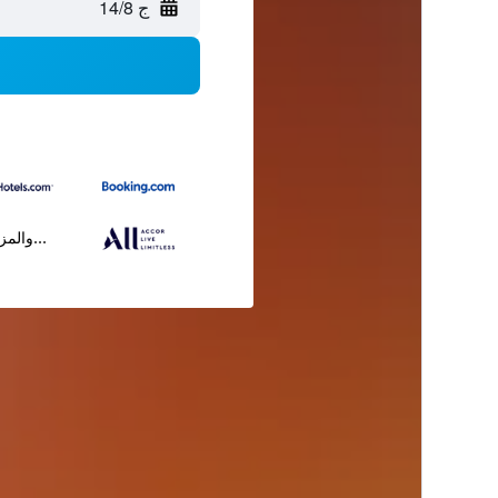
ج 14/8
...والمز