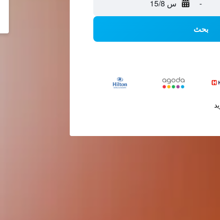
-
س 15/8
بحث
يد