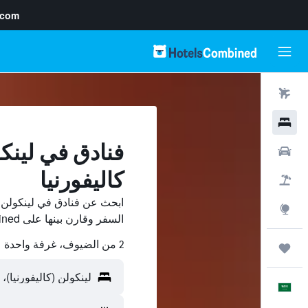
.com
رحلات طيران
فنادق
فنادق في لينكول
سيارات
كاليفورنيا
حزم العروض
ابحث عن فنادق في لينكولن (ك
استكشاف
السفر وقارن بينها على HotelsCombined ووفّر.
2 من الضيوف، غرفة واحدة
رحلات
العَرَبِيَّة