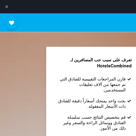
تعرف على سبب حب المسافرين لـ
HotelsCombined
قارن المراجعات التقييمية للفنادق التي
تم جمعها من آلاف تعليقات
المستخدمين.
بحث واحد يمنحك أسعاراً دقيقة للفنادق
ذات الأسعار المعقولة.
قم بتخصيص النتائج حسب سلسلة
الفنادق ووسائل الراحة والسعر وغير
ذلك من الأمور.