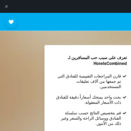
تعرف على سبب حب المسافرين لـ
HotelsCombined
قارن المراجعات التقييمية للفنادق التي
تم جمعها من آلاف تعليقات
المستخدمين.
بحث واحد يمنحك أسعاراً دقيقة للفنادق
ذات الأسعار المعقولة.
قم بتخصيص النتائج حسب سلسلة
الفنادق ووسائل الراحة والسعر وغير
ذلك من الأمور.