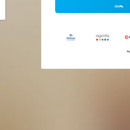
بحث
يد