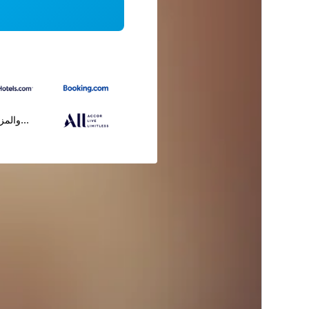
...والمز