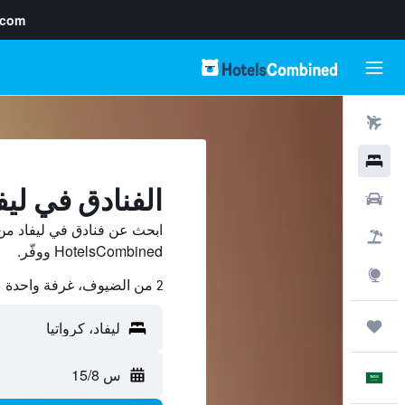
.com
رحلات طيران
فنادق
الفنادق في ليف
سيارات
ابحث عن فنادق في ليفاد من 
حزم العروض
HotelsCombined ووفّر.
استكشاف
2 من الضيوف، غرفة واحدة
رحلات
س 15/8
العَرَبِيَّة