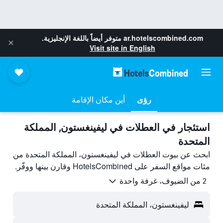
ar.hotelscombined.com
متوفر أيضاً باللغة الإنجليزية.
Visit site in English
رؤى
أين مكان الإقامة
استئجار في العطلات في ليفينغستون, المملكة
المتحدة
ابحث عن بيوت العطلات في ليفينغستون، المملكة المتحدة من
مئات مواقع السفر على HotelsCombined وقارن بينها ووفّر.
2 من الضيوف، غرفة واحدة
ليفينغستون، المملكة المتحدة