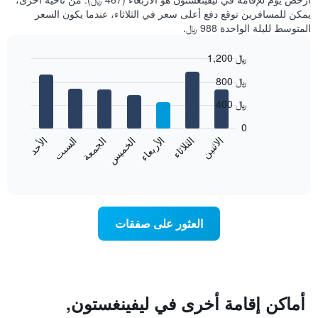
يمكن للمسافرين توقع دفع أعلى سعر في الثلاثاء، عندما يكون السعر
المتوسط لليلة الواحدة 988 ﷼.
1,200 ﷼
Bar
Chart
800 ﷼
graphic.
chart
with
400 ﷼
7
bars.
0
الاثنين
الخميس
الأحد
الأربعاء
السبت
الثلاثاء
الجمعة
يعرض
المخطط
End
of
التالي
interactive
متوسط
chart
سعر
غرفة
العثور على صفقات
كل
يوم
في
الأسبوع
يتضمن
المخطط
أماكن إقامة أخرى في ليفينغستون,
1