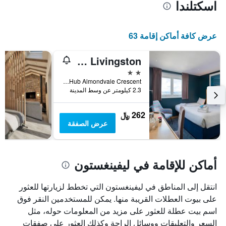
اسكتلندا
محور
X
الذي
يعرض
عرض كافة أماكن إقامة 63
أيام
الأسبوع.
Travelodge Livingston
يتضمن
المخطط
2 نجمتين
التالي
The Hub Almondvale Crescent, ليفينغستون, المملكة المتحدة
1
2.3 كيلومتر عن وسط المدينة
محور
Y
262 ﷼
الذي
عرض الصفقة
يعرض
متوسط
سعر
غرفة
أماكن للإقامة في ليفينغستون
انتقل إلى المناطق في ليفينغستون التي تخطط لزيارتها للعثور
على بيوت العطلات القريبة منها. يمكن للمستخدمين النقر فوق
اسم بيت عطلة للعثور على مزيد من المعلومات حوله، مثل
السعر والتعليقات ووسائل الراحة وكذلك العثور على صفقات