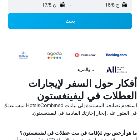
ح 16/8
-
ن 17/8
بحث
...والمزيد
أفكار حول السفر لإيجارات
العطلات في ليفينغستون
استخدم نصائحنا المستندة إلى بيانات HotelsCombined لمساعدتك
في العثور على إيجار إجازتك القادمة في ليفينغستون.
ما هو أرخص يوم للإقامة في بيت عطلات في ليفينغستون؟
أرخص يوم للإقامة في ليفينغستون هو الأربعاء (467 ﷼). من ناحية أخرى،