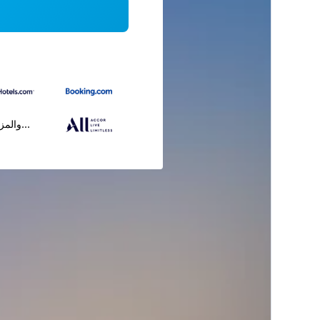
...والمز