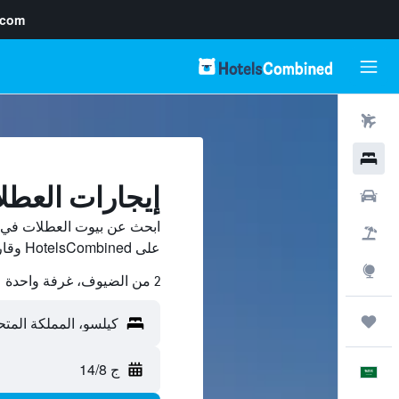
.com
رحلات طيران
فنادق
إيجارات العطل
سيارات
ابحث عن بيوت العطلات في ك
حزم العروض
على HotelsCombined وقارن بينها ووفّر.
استكشاف
2 من الضيوف، غرفة واحدة
رحلات
ج 14/8
العَرَبِيَّة