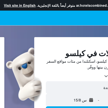
ar.hotelscombined
متوفر أيضاً باللغة الإنجليزية.
Visit site in English
ات في كيلسو
يلسو، اسكتلندا من مئات مواقع السفر
-
س 15/8