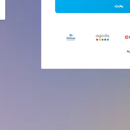
بحث
يد