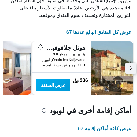
من بين جميع الفنادق التي وجدناها في لوبود، فإن أسعار أماكن
X
الذي
الإقامة هذه هي الأرخص. عادةً ما تتفاوت الأسعار بناءً على
يعرض
التواريخ المختارة وتصنيف نجوم الفندق وموقعه.
أيام
الأسبوع.
يتضمن
عرض كل الفنادق البالغ عددها 67
المخطط
التالي
هوتل جلافوفيتش
1
محور
3 نجوم
ممتاز 9.0
Y
Obala Iva Kuljevana, لوبود, كرواتيا
الذي
0.1 كيلومتر عن وسط المدينة
يعرض
متوسط
306 ﷼
سعر
عرض الصفقة
غرفة
أماكن إقامة أخرى في لوبود
عرض كافة أماكن إقامة 67