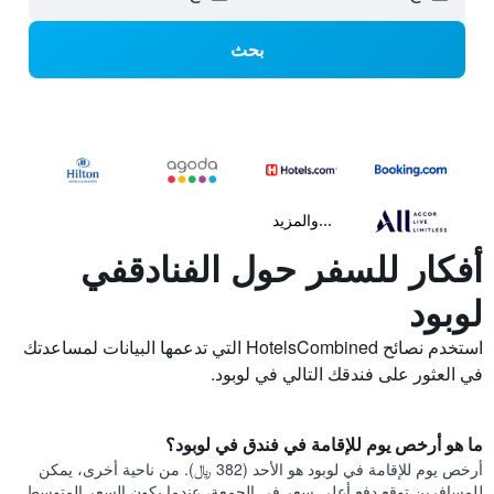
بحث
...والمزيد
أفكار للسفر حول الفنادقفي
لوبود
استخدم نصائح HotelsCombined التي تدعمها البيانات لمساعدتك
في العثور على فندقك التالي في لوبود.
ما هو أرخص يوم للإقامة في فندق في لوبود؟
أرخص يوم للإقامة في لوبود هو الأحد (382 ﷼). من ناحية أخرى، يمكن
للمسافرين توقع دفع أعلى سعر في الجمعة، عندما يكون السعر المتوسط