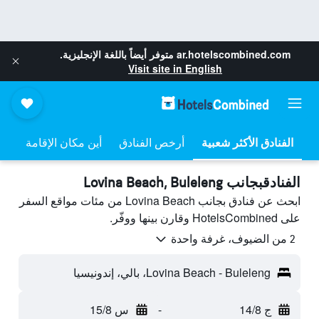
ar.hotelscombined.com
متوفر أيضاً باللغة الإنجليزية.
Visit site in English
أرخص الفنادق
أين مكان الإقامة
الفنادقبجانب Lovina Beach, Buleleng
ابحث عن فنادق بجانب Lovina Beach من مئات مواقع السفر
على HotelsCombined وقارن بينها ووفّر.
2 من الضيوف، غرفة واحدة
Lovina Beach - Buleleng، بالي، إندونيسيا
ج 14/8
-
س 15/8