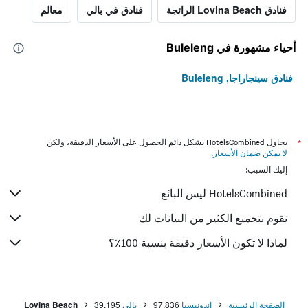
فنادق Lovina Beach الرائجة
فنادق في بالي
معالم
أحياء مشهورة في Buleleng
فنادق سينجاراجا, Buleleng
*
يحاول HotelsCombined بشكل دائم الحصول على الأسعار الدقيقة، ولكن
لا يمكن ضمان الأسعار
.
إليك السبب:
HotelsCombined ليس البائع
نقوم بتجميع الكثير من البيانات لك
لماذا لا تكون الأسعار دقيقة بنسبة 100٪؟
الصفحة الرئيسية
إندونيسيا
97,836
بالي
39,195
Lovina Beach