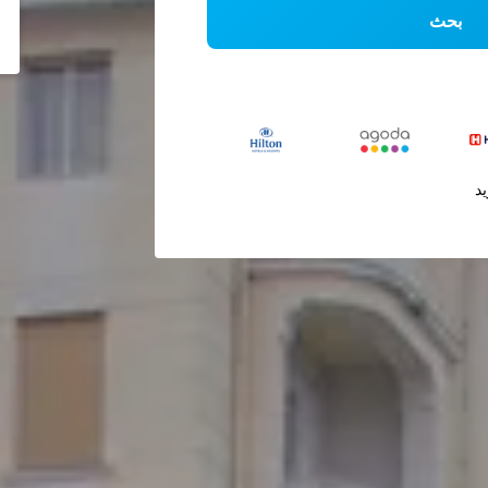
بحث
يد