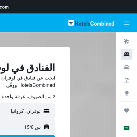
.com
رحلات طيران
فنادق
الفنادق في لو
سيارات
ابحث عن فنادق في لوفران م
حزم العروض
HotelsCombined ووفّر.
استكشاف
2 من الضيوف، غرفة واحدة
رحلات
س 15/8
العَرَبِيَّة