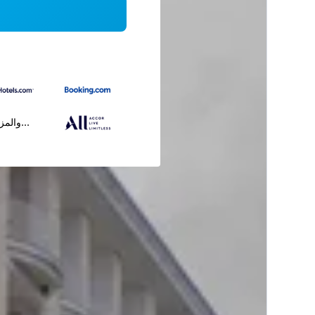
...والمز