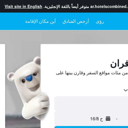
ar.hotelscombined
متوفر أيضاً باللغة الإنجليزية.
Visit site in English
رؤى
أرخص الفنادق
أين مكان الإقامة
فران
ن مئات مواقع السفر وقارن بينها على
-
ح 16/8