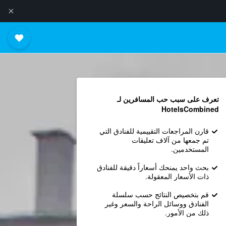
تعرف على سبب حب المسافرين لـ
HotelsCombined
قارن المراجعات التقييمية للفنادق التي
تم جمعها من آلاف تعليقات
المستخدمين.
بحث واحد يمنحك أسعاراً دقيقة للفنادق
ذات الأسعار المعقولة.
قم بتخصيص النتائج حسب سلسلة
الفنادق ووسائل الراحة والسعر وغير
ذلك من الأمور.