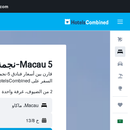
.com
رحلات طيران
فنادق
Macau 5-نجمة فنادق
سيارات
حزم العروض
السفر على HotelsCombined.
استكشاف
2 من الضيوف، غرفة واحدة
رحلات
خ 13/8
العَرَبِيَّة