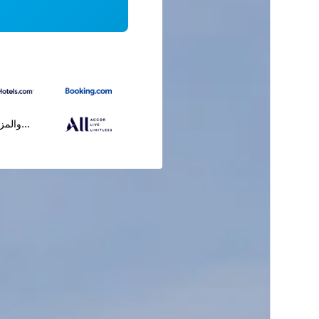
...والمز