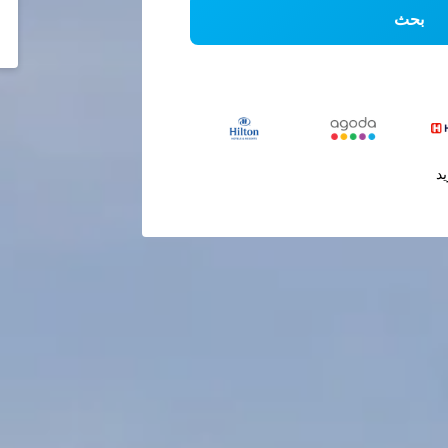
بحث
يد