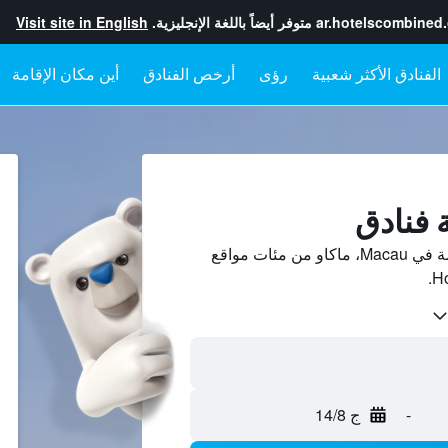
ar.hotelscombined
متوفر أيضاً باللغة الإنجليزية.
Visit site in English
رؤى
أرخص الفنادق
أين مكان الإقامة
قارن بين أسعار فنادق 5-نجمة في Macau، ماكاو من مئات مواقع
-
ج 14/8