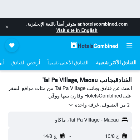
ar.hotelscombined.com
متوفر أيضاً باللغة الإنجليزية.
Visit site in English
الفنادق الأعلى تقييماً
أرخص الفنادق
أي
الفنادقبجانب Tai Pa Village, Macau
ابحث عن فنادق بجانب Tai Pa Village من مئات مواقع السفر
على HotelsCombined وقارن بينها ووفّر.
2 من الضيوف، غرفة واحدة
Tai Pa Village - Macau، ماكاو
خ 13/8
-
ج 14/8