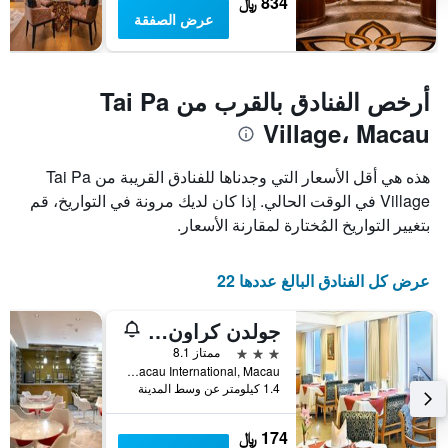
834 ﷼
عرض الصفقة
أرخص الفنادق بالقرب من Tai Pa
Village، Macau
هذه هي أقل الأسعار التي وجدناها للفنادق القريبة من Tai Pa
Village في الوقت الحالي. إذا كان لديك مرونة في التواريخ، قم
بتغيير التواريخ المُختارة لمقارنة الأسعار.
عرض كل الفنادق البالغ عددها 22
جولدن كراون تشاينا هوتل
3 نجوم
ممتاز 8.1
Opposite To The Macau International, Macau
1.4 كيلومتر عن وسط المدينة
174 ﷼