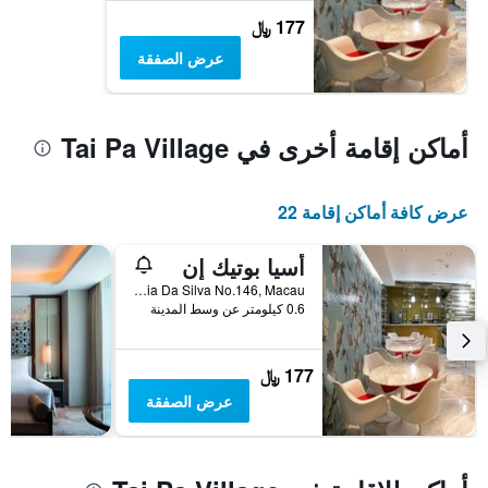
177 ﷼
عرض الصفقة
أماكن إقامة أخرى في Tai Pa Village
عرض كافة أماكن إقامة 22
أسيا بوتيك إن
Rua Correia Da Silva No.146, Macau
0.6 كيلومتر عن وسط المدينة
177 ﷼
عرض الصفقة