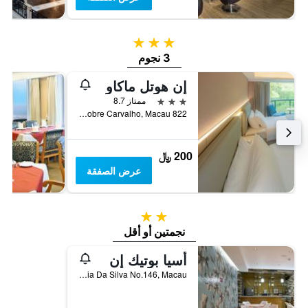
3 نجوم
3 نجوم
إن هوتل ماكاو
3 نجوم
ممتاز 8.7
822 Estrada Governador Nobre Carvalho, Macau
200 ﷼
عرض الصفقة
2 نجمتين
نجمتين أو أقل
أسيا بوتيك إن
Rua Correia Da Silva No.146, Macau