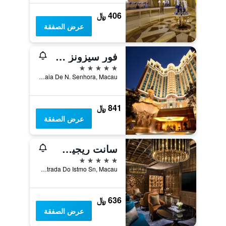
406 ﷼
عرض الصفقة
فور سيزونز هوتل ماكاو
5 نجوم
Estrada Da Baia De N. Senhora, Macau
841 ﷼
عرض الصفقة
سانت ريجيس ماكاو
5 نجوم
No 5 Estrada Do Istmo Sn, Macau
636 ﷼
عرض الصفقة