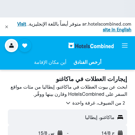
ar.hotelscombined.com
متوفر أيضاً باللغة الإنجليزية.
Visit
site in English
أرخص الفنادق
أين مكان الإقامة
إيجارات العطلات في ماكاغنو
ابحث عن بيوت العطلات في ماكاغنو، إيطاليا من مئات مواقع
السفر على HotelsCombined وقارن بينها ووفّر.
2 من الضيوف، غرفة واحدة
ماكاغنو، إيطاليا
ج 14/8
-
س 15/8