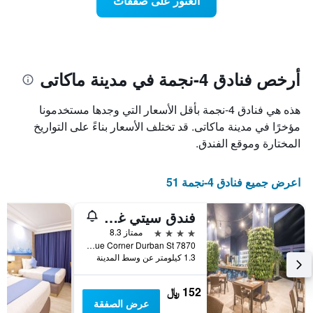
العثور على صفقات
يعرض
اقتراب
تاريخ
فئات
الإقامة
الفنادق
يتضمن
بالنجوم.
يتضمن
المخطط
1
المخطط
أرخص فنادق 4-نجمة في مدينة ماكاتى
1
محور
X
محور
هذه هي فنادق 4-نجمة بأقل الأسعار التي وجدها مستخدمونا
Y
الذي
الذي
يعرض
مؤخرًا في مدينة ماكاتى. قد تختلف الأسعار بناءً على التواريخ
عدد
يعرض
المختارة وموقع الفندق.
الأيام
متوسط
قبل
سعر
غرفة
الإقامة
اعرض جميع فنادق 4-نجمة 51
في
يتضمن
عطلة
المخطط
فندق سيتي غاردن ماكاتي
نهاية
التالي
1
هذا
4 نجوم
ممتاز 8.3
محور
الأسبوع
7870 Makati Avenue Corner Durban St., مدينة ماكاتى, الفلبين
Y
خلال
1.3 كيلومتر عن وسط المدينة
آخر
الذي
3
يعرض
152 ﷼
أيام
متوسط
عرض الصفقة
سعر