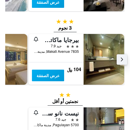
عرض الصفقة
3 نجوم
3 نجوم
بيرجايا ماكاتي هوتل
3 نجوم
جيد 7.9
7835 Makati Avenue, مدينة ماكاتى, الفلبين
104 ﷼
عرض الصفقة
2 نجمتين
نجمتين أو أقل
نيست نانو سويتس بوبلاسيون ماكاتي
2 نجمتين
جيد 7.6
5700 Pagulayan, مدينة ماكاتى, الفلبين