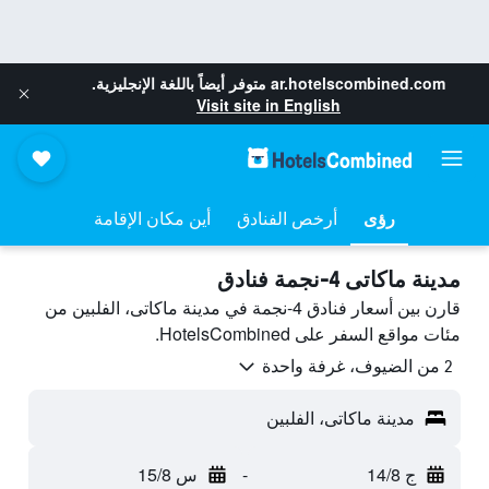
ar.hotelscombined.com
متوفر أيضاً باللغة الإنجليزية.
Visit site in English
رؤى
أرخص الفنادق
أين مكان الإقامة
مدينة ماكاتى 4-نجمة فنادق
قارن بين أسعار فنادق 4-نجمة في مدينة ماكاتى، الفلبين من
مئات مواقع السفر على HotelsCombined.
2 من الضيوف، غرفة واحدة
مدينة ماكاتى، الفلبين
ج 14/8
-
س 15/8