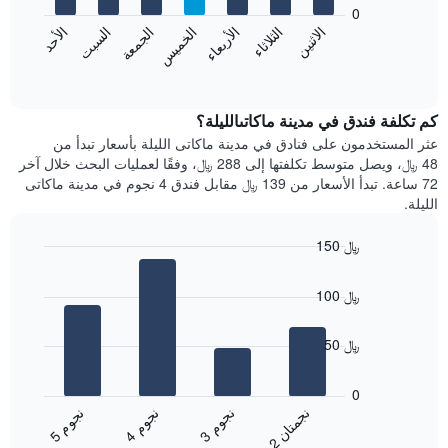
bars.
0
الشهور.
الاثنين
الثلاثاء
الأربعاء
الخميس
الجمعة
السبت
الأحد
يتضمن
يعرض
المخطط
المخطط
End
التالي
of
التالي
interactive
1
متوسط
chart
محور
سعر
كم تكلفة فندق في مدينة ماكاتىالليلة؟
Y
غرفة
عثر المستخدمون على فنادق في مدينة ماكاتى الليلة بأسعار تبدأ من
الذي
كل
48 ﷼، ويصل متوسط تكلفتها إلى 288 ﷼، وفقًا لعمليات البحث خلال آخر
يعرض
يوم
72 ساعة. تبدأ الأسعار من 139 ﷼ مقابل فندق 4 نجوم في مدينة ماكاتى
متوسط
في
الليلة.
سعر
الأسبوع
غرفة
يتضمن
150 ﷼
المخطط
Bar
1
Chart
graphic.
chart
محور
100 ﷼
with
X
4
الذي
bars.
50 ﷼
يعرض
أيام
يعرض
الأسبوع.
المخطط
0
يتضمن
التالي
ن
ن
ن
م
ن
م
ن
م
المخطط
متوسط
3
ج
و
4
ج
و
5
ج
و
2
ج
م
ت
ا
التالي
End
سعر