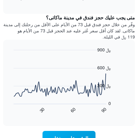
بالنجوم.
of
الغرفة
interactive
يتضمن
خلال
chart
المخطط
متى يجب عليك حجز فندق في مدينة ماكاتى؟
عطلة
1
نهاية
وفّر من خلال حجز فندق قبل 73 من الأيام على الأقل من رحلتك إلى مدينة
محور
هذا
ماكاتى. لقد كان أقل سعر عُثر عليه عند الحجز قبل 73 من الأيام هو
Y
الأسبوع
119 ﷼ في الليلة.
الذي
الذي
يعرض
عُثر
متوسط
900 ﷼
عليه
سعر
Line
Chart
خلال
الغرفة
graphic.
chart
آخر
هذه
with
600 ﷼
3
90
الليلة
أيام
data
الذي
points.
مع
عُثر
300 ﷼
التصنيف
عليه
حسب
يعرض
خلال
النجوم
المخطط
آخر
0
التالي
يتضمن
3
90
30
60
كيفية
المخطط
End
أيام
of
1
تغير
interactive
سعر
محور
chart
X
غرفة
عند
الذي