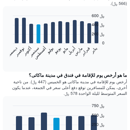
(566 ﷼).
600 ﷼
Bar
Chart
400 ﷼
graphic.
chart
with
200 ﷼
12
bars.
0
فبراير
مايو
أغسطس
نوفمبر
يناير
أبريل
يوليو
أكتوبر
مارس
يونيو
سبتمبر
ديسمبر
يعرض
المخطط
End
of
التالي
interactive
متوسط
chart
سعر
ما هو أرخص يوم للإقامة في فندق في مدينة ماكاتى؟
غرفة
أرخص يوم للإقامة في مدينة ماكاتى هو الخميس (447 ﷼). من ناحية
كل
أخرى، يمكن للمسافرين توقع دفع أعلى سعر في الجمعة، عندما يكون
شهر
السعر المتوسط لليلة الواحدة 578 ﷼.
يتضمن
المخطط
750 ﷼
1
Bar
محور
Chart
500 ﷼
graphic.
chart
X
with
الذي
250 ﷼
7
يعرض