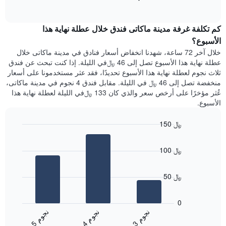
1
of
الغرفة
interactive
محور
هذه
chart
Y
كم تكلفة غرفة مدينة ماكاتى فندق خلال عطلة نهاية هذا
الليلة
الذي
الذي
الأسبوع؟
يعرض
عُثر
خلال آخر 72 ساعة، شهدنا انخفاض أسعار فنادق في مدينة ماكاتى خلال
متوسط
عليه
عطلة نهاية هذا الأسبوع تصل إلى 46 ﷼في الليلة. إذا كنت تبحث عن فندق
سعر
خلال
ثلاث نجوم لعطلة نهاية هذا الأسبوع تحديدًا، فقد عثر مستخدمونا على أسعار
غرفة
آخر
منخفضة تصل إلى 46 ﷼ في الليلة. مقابل فندق 4 نجوم في مدينة ماكاتى،
3
عُثر مؤخرًا على أرخص سعر والذي كان 133 ﷼في الليلة لعطلة نهاية هذا
أيام
الأسبوع.
مع
التصنيف
150 ﷼
حسب
النجوم
Bar
Chart
graphic.
يتضمن
chart
100 ﷼
with
المخطط
3
1
bars.
محور
50 ﷼
X
يعرض
التي
المخطط
تعرض
0
التالي
فئات
ن
م
ن
م
ن
م
متوسط
الفنادق
4
ج
و
3
ج
و
5
ج
و
End
سعر