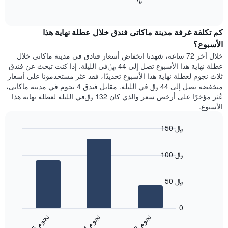
End
سعر
1
of
الغرفة
interactive
محور
هذه
chart
Y
كم تكلفة غرفة مدينة ماكاتى فندق خلال عطلة نهاية هذا
الليلة
الذي
الذي
الأسبوع؟
يعرض
عُثر
خلال آخر 72 ساعة، شهدنا انخفاض أسعار فنادق في مدينة ماكاتى خلال
متوسط
عليه
عطلة نهاية هذا الأسبوع تصل إلى 44 ﷼في الليلة. إذا كنت تبحث عن فندق
سعر
خلال
ثلاث نجوم لعطلة نهاية هذا الأسبوع تحديدًا، فقد عثر مستخدمونا على أسعار
غرفة
آخر
منخفضة تصل إلى 44 ﷼ في الليلة. مقابل فندق 4 نجوم في مدينة ماكاتى،
3
عُثر مؤخرًا على أرخص سعر والذي كان 132 ﷼في الليلة لعطلة نهاية هذا
أيام
الأسبوع.
مع
التصنيف
150 ﷼
حسب
النجوم
Bar
Chart
graphic.
يتضمن
chart
100 ﷼
with
المخطط
3
1
bars.
محور
50 ﷼
X
يعرض
التي
المخطط
تعرض
0
التالي
فئات
ن
م
ن
م
ن
م
متوسط
الفنادق
4
ج
و
3
ج
و
5
ج
و