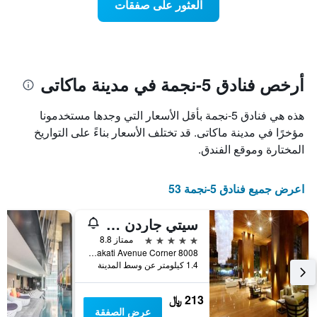
العثور على صفقات
يعرض
اقتراب
تاريخ
فئات
الإقامة
الفنادق
يتضمن
بالنجوم.
يتضمن
المخطط
1
المخطط
أرخص فنادق 5-نجمة في مدينة ماكاتى
1
محور
X
محور
هذه هي فنادق 5-نجمة بأقل الأسعار التي وجدها مستخدمونا
Y
الذي
الذي
يعرض
مؤخرًا في مدينة ماكاتى. قد تختلف الأسعار بناءً على التواريخ
عدد
يعرض
المختارة وموقع الفندق.
الأيام
متوسط
قبل
سعر
غرفة
الإقامة
اعرض جميع فنادق 5-نجمة 53
في
يتضمن
عطلة
المخطط
سيتي جاردن جراند هوتل
نهاية
التالي
1
هذا
5 نجوم
ممتاز 8.8
محور
الأسبوع
8008 Makati Avenue Corner, مدينة ماكاتى, الفلبين
Y
خلال
1.4 كيلومتر عن وسط المدينة
آخر
الذي
3
يعرض
213 ﷼
أيام
متوسط
عرض الصفقة