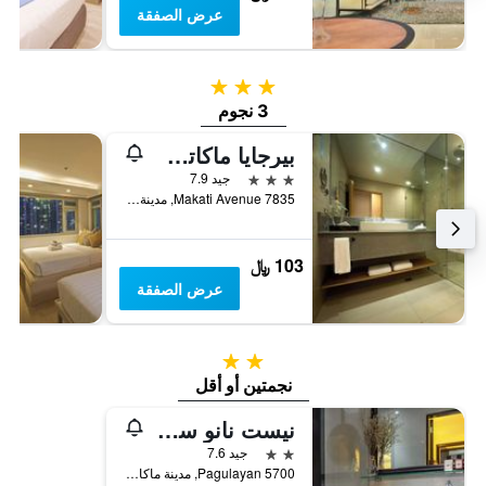
عرض الصفقة
3 نجوم
3 نجوم
بيرجايا ماكاتي هوتل
3 نجوم
جيد 7.9
7835 Makati Avenue, مدينة ماكاتى, الفلبين
103 ﷼
عرض الصفقة
2 نجمتين
نجمتين أو أقل
نيست نانو سويتس بوبلاسيون ماكاتي
2 نجمتين
جيد 7.6
5700 Pagulayan, مدينة ماكاتى, الفلبين