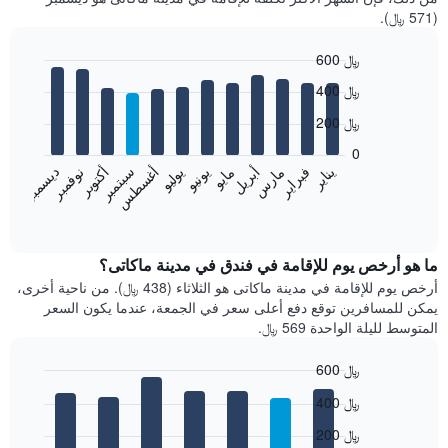
(571 ﷼).
600 ﷼
Bar
Chart
400 ﷼
graphic.
chart
with
200 ﷼
12
bars.
0
فبراير
مايو
أغسطس
نوفمبر
يناير
أبريل
يوليو
أكتوبر
مارس
يونيو
سبتمبر
ديسمبر
يعرض
المخطط
End
of
التالي
interactive
متوسط
chart
سعر
ما هو أرخص يوم للإقامة في فندق في مدينة ماكاتى؟
غرفة
أرخص يوم للإقامة في مدينة ماكاتى هو الثلاثاء (438 ﷼). من ناحية أخرى،
كل
يمكن للمسافرين توقع دفع أعلى سعر في الجمعة، عندما يكون السعر
شهر
المتوسط لليلة الواحدة 569 ﷼.
يتضمن
المخطط
600 ﷼
1
Bar
محور
Chart
400 ﷼
graphic.
chart
X
with
الذي
200 ﷼
7