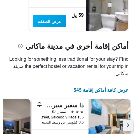
59 ﷼
عرض الصفقة
أماكن إقامة أخرى في مدينة ماكاتى
Looking for something less traditional for your stay? Find
the perfect hostel or vacation rental for your trip in مدينة
ماكاتى.
عرض كافة أماكن إقامة 545
ذا سفير سيرفيسد ريزيدينسيز مانيجد باي إتش آي آي
3 نجوم
ممتاز 8.4
136 Valero Street, Salcedo Village, مدينة ماكاتى, الفلبين
0.6 كيلومتر عن وسط المدينة