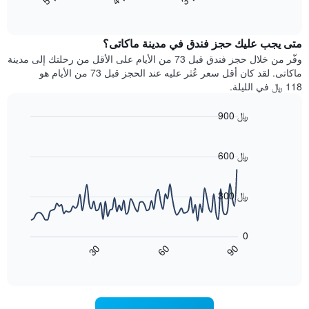
End
سعر
بالنجوم.
of
الغرفة
interactive
يتضمن
خلال
chart
المخطط
متى يجب عليك حجز فندق في مدينة ماكاتى؟
عطلة
1
نهاية
وفّر من خلال حجز فندق قبل 73 من الأيام على الأقل من رحلتك إلى مدينة
محور
هذا
ماكاتى. لقد كان أقل سعر عُثر عليه عند الحجز قبل 73 من الأيام هو
Y
الأسبوع
118 ﷼ في الليلة.
الذي
الذي
يعرض
عُثر
متوسط
900 ﷼
عليه
سعر
Line
Chart
خلال
الغرفة
graphic.
chart
آخر
هذه
with
600 ﷼
3
90
الليلة
أيام
data
الذي
points.
مع
عُثر
300 ﷼
التصنيف
عليه
حسب
يعرض
خلال
النجوم
المخطط
آخر
0
التالي
يتضمن
3
90
30
60
كيفية
المخطط
End
أيام
of
1
تغير
interactive
سعر
محور
chart
X
غرفة
عند
الذي