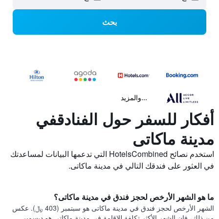
بحث
...والمزيد
أفكار للسفر حول الفنادقفي
مدينة ماكاتى
استخدم نصائح HotelsCombined التي تدعمها البيانات لمساعدتك
في العثور على فندقك التالي في مدينة ماكاتى.
ما هو الشهر الأرخص لحجز فندق في مدينة ماكاتى؟
الشهر الأرخص لحجز فندق في مدينة ماكاتى هو سبتمبر (403 ﷼). عكس
من ذلك، فإن الشهر الأكثر تكلفة للإقامة في مدينة ماكاتى هو ديسمبر