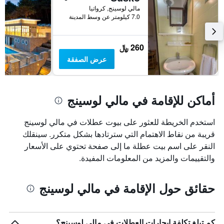
قبل
مالي لوسينج, كرواتيا
الإقامة
7.0 كيلومتر عن وسط المدينة
يتضمن
المخطط
التالي
260 ﷼
1
عرض الصفقة
محور
Y
الذي
يعرض
أماكن للإقامة في مالي لوسينج
متوسط
سعر
غرفة
استخدم الخريطة للعثور على بيوت عطلات في مالي لوسينج
قريبة من نقاط الاهتمام التي سترتادها بشكل متكرر. سينقلك
النقر على اسم بيت عطلة ما إلى صفحة تحتوي على الأسعار
والتقييمات والمزيد من المعلومات المفيدة.
حقائق حول الإقامة في مالي لوسينج
كم تبلغ تكلفة إيجارات العطلات في مالي لوسينج؟