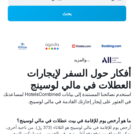
بحث
...والمزيد
أفكار حول السفر لإيجارات
العطلات في مالي لوسينج
استخدم نصائحنا المستندة إلى بيانات HotelsCombined لمساعدتك
في العثور على إيجار إجازتك القادمة في مالي لوسينج.
ما هو أرخص يوم للإقامة في بيت عطلات في مالي لوسينج؟
أرخص يوم للإقامة في مالي لوسينج هو الثلاثاء (373 ﷼). من ناحية أخرى،
يمكن للمسافرين توقع دفع أعلى سعر في الخميس، عندما يكون السعر