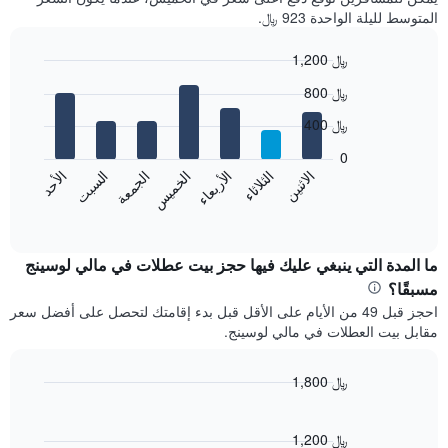
المتوسط لليلة الواحدة 923 ﷼.
1,200 ﷼
Bar
Chart
800 ﷼
graphic.
chart
with
400 ﷼
7
bars.
0
الاثنين
الخميس
الأحد
الأربعاء
السبت
الثلاثاء
الجمعة
يعرض
المخطط
End
of
التالي
interactive
متوسط
chart
سعر
ما المدة التي ينبغي عليك فيها حجز بيت عطلات في مالي لوسينج
غرفة
مسبقًا؟
كل
احجز قبل 49 من الأيام على الأقل قبل بدء إقامتك لتحصل على أفضل سعر
يوم
مقابل بيت العطلات في مالي لوسينج.
في
الأسبوع
يتضمن
1,800 ﷼
المخطط
Line
Chart
1
graphic.
chart
محور
with
1,200 ﷼