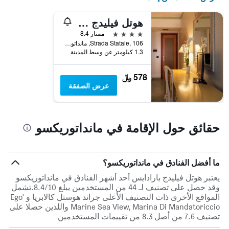
هوتل فيليدج بارادايس
4 نجوم
ممتاز 8.4
Strada Statale, 106, مانداتوريكسو, كالابريا, إيطاليا
1.3 كيلومتر عن وسط المدينة
578 ﷼
عرض الصفقة
حقائق حول الإقامة في مانداتوريكسو
ما أفضل الفنادق في مانداتوريكسو؟
يعتبر هوتل فيليدج بارادايس أحد أشهر الفنادق في مانداتوريكسو
وقد حصل على تصنيف لـ 44 من المستخدمين يبلغ 8.4/10.تشمل
المواقع الأخرى ذات التصنيف الأعلى جراند هوستل كالابريا و Ego'
Marine Sea View, Marina Di Mandatoriccio واللذين حصلا على
تصنيف 7.6 من أصل 8.3 من تقييمات المستخدمين