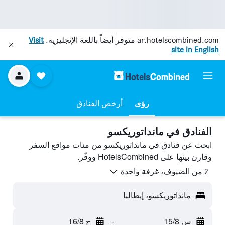
ar.hotelscombined.com
متوفر أيضاً باللغة الإنجليزية.
Visit
site in English
رؤى
أرخص الفنادق
الفنادق في مانداتوريكسو
ابحث عن فنادق في مانداتوريكسو من مئات مواقع السفر
وقارن بينها على HotelsCombined ووفّر.
2 من الضيوف، غرفة واحدة
مانداتوريكسو، إيطاليا
س 15/8
-
ح 16/8