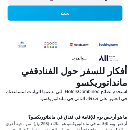
بحث
...والمزيد
أفكار للسفر حول الفنادقفي
مانداتوريكسو
استخدم نصائح HotelsCombined التي تدعمها البيانات لمساعدتك
في العثور على فندقك التالي في مانداتوريكسو.
ما هو أرخص يوم للإقامة في فندق في مانداتوريكسو؟
أرخص يوم للإقامة في مانداتوريكسو هو الثلاثاء (296 ﷼). من ناحية أخرى،
يمكن للمسافرين توقع دفع أعلى سعر في الخميس، عندما يكون السعر