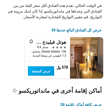
X
في الوقت الحالي، تقدم هذه الفنادق أقل سعر لليلة من بين
الذي
يعرض
الفنادق التي وجدناها في مانداتوريكسو. إذا كان لديك مرونة في
أيام
التواريخ، قم بتغيير التواريخ المُختارة لمقارنة الأسعار.
الأسبوع.
يتضمن
المخطط
عرض كل الفنادق البالغ عددها 39
التالي
1
هوتل فيليدج بارادايس
محور
Y
4 نجوم
ممتاز 8.4
الذي
Strada Statale, 106, مانداتوريكسو, كالابريا, إيطاليا
يعرض
1.3 كيلومتر عن وسط المدينة
متوسط
سعر
578 ﷼
غرفة
عرض الصفقة
أماكن إقامة أخرى في مانداتوريكسو
عرض كافة أماكن إقامة 39