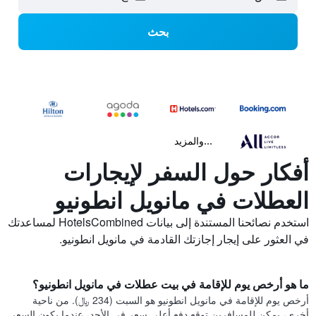
بحث
...والمزيد
أفكار حول السفر لإيجارات
العطلات في مانويل انطونيو
استخدم نصائحنا المستندة إلى بيانات HotelsCombined لمساعدتك
في العثور على إيجار إجازتك القادمة في مانويل انطونيو.
ما هو أرخص يوم للإقامة في بيت عطلات في مانويل انطونيو؟
أرخص يوم للإقامة في مانويل انطونيو هو السبت (234 ﷼). من ناحية
أخرى، يمكن للمسافرين توقع دفع أعلى سعر في الأحد، عندما يكون السعر