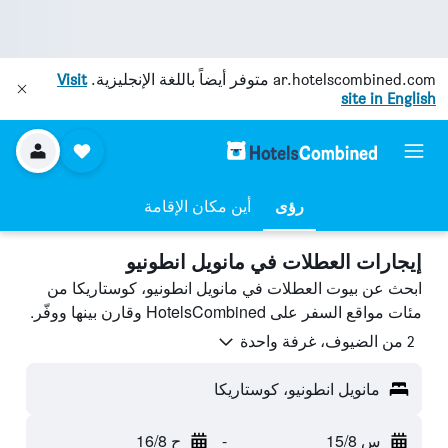
ar.hotelscombined.com
متوفر أيضاً باللغة الإنجليزية.
Visit
site in English
رؤى
أين مكان الإقامة
إيجارات العطلات في مانويل انطونيو
ابحث عن بيوت العطلات في مانويل انطونيو، كوستاريكا من
مئات مواقع السفر على HotelsCombined وقارن بينها ووفّر.
2 من الضيوف، غرفة واحدة
مانويل انطونيو، كوستاريكا
س 15/8
-
ح 16/8