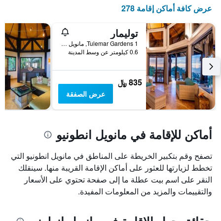
X
عرض كافة أماكن إقامة 278
الذي
يعرض
أيام
توليمار
الأسبوع.
1 Tulemar Gardens, مانويل انطونيو, كوستاريكا
يتضمن
0.6 كيلومتر عن وسط المدينة
المخطط
التالي
1
835 ﷼
محور
عرض الصفقة
Y
الذي
يعرض
متوسط
أماكن للإقامة في مانويل انطونيو
سعر
غرفة
تصفح وقم بتكبير الخريطة على المناطق في مانويل انطونيو التي
تخطط لزيارتها للعثور على أماكن الإقامة القريبة منها. سينقلك
النقر على اسم بيت عطلة ما إلى صفحة تحتوي على الأسعار
والتقييمات والمزيد من المعلومات المفيدة.