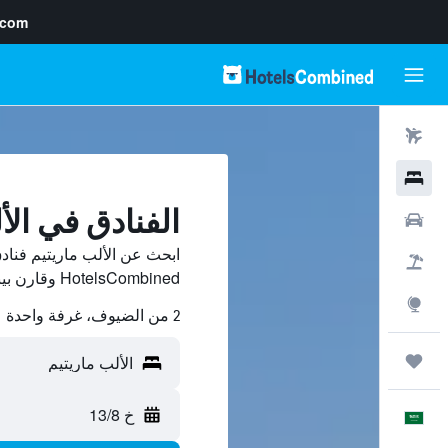
.com
رحلات طيران
فنادق
الفنادق في الأ
سيارات
ابحث عن الألب ماريتيم فنا
حزم العروض
HotelsCombined وقارن بينها ووفّر.
استكشاف
2 من الضيوف، غرفة واحدة
رحلات
خ 13/8
العَرَبِيَّة