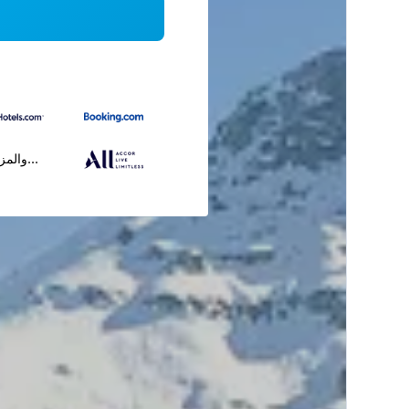
...والمز