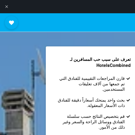
تعرف على سبب حب المسافرين لـ
HotelsCombined
قارن المراجعات التقييمية للفنادق التي
تم جمعها من آلاف تعليقات
المستخدمين.
بحث واحد يمنحك أسعاراً دقيقة للفنادق
ذات الأسعار المعقولة.
قم بتخصيص النتائج حسب سلسلة
الفنادق ووسائل الراحة والسعر وغير
ذلك من الأمور.