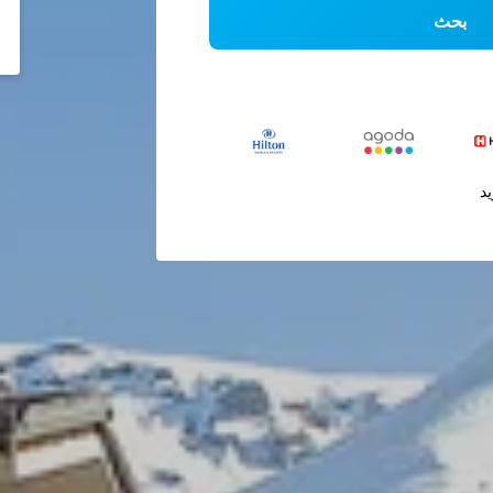
بحث
يد