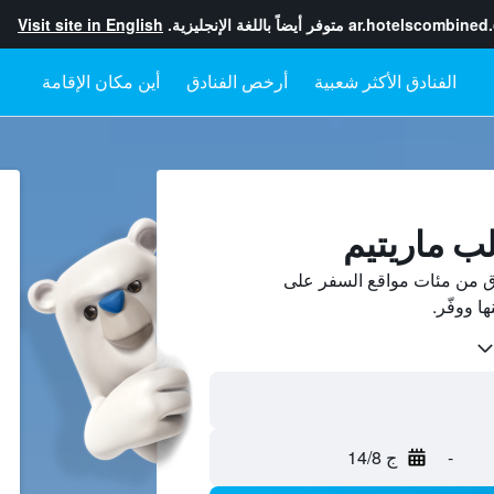
ar.hotelscombined
متوفر أيضاً باللغة الإنجليزية.
Visit site in English
أرخص الفنادق
أين مكان الإقامة
لب ماريتيم
دق من مئات مواقع السفر على
-
ج 14/8