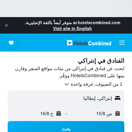
ar.hotelscombined.com
متوفر أيضاً باللغة الإنجليزية.
Visit site in English
الفنادق في إنتراكي
ابحث عن فنادق في إنتراكي من مئات مواقع السفر وقارن
بينها على HotelsCombined ووفّر.
2 من الضيوف، غرفة واحدة
إنتراكي، إيطاليا
س 15/8
-
ح 16/8
بحث