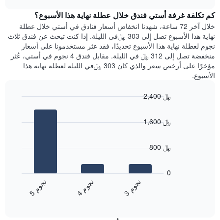
1
هذه
chart
محور
كم تكلفة غرفة أستي فندق خلال عطلة نهاية هذا الأسبوع؟
الليلة
Y
الذي
خلال آخر 72 ساعة، شهدنا انخفاض أسعار فنادق في أستي خلال عطلة
الذي
عُثر
نهاية هذا الأسبوع تصل إلى 303 ﷼في الليلة. إذا كنت تبحث عن فندق ثلاث
يعرض
عليه
نجوم لعطلة نهاية هذا الأسبوع تحديدًا، فقد عثر مستخدمونا على أسعار
متوسط
خلال
منخفضة تصل إلى 312 ﷼ في الليلة. مقابل فندق 4 نجوم في أستي، عُثر
سعر
آخر
مؤخرًا على أرخص سعر والذي كان 303 ﷼في الليلة لعطلة نهاية هذا
غرفة
3
الأسبوع.
أيام
مع
2,400 ﷼
التصنيف
Bar
حسب
Chart
graphic.
chart
النجوم
1,600 ﷼
with
يتضمن
3
المخطط
bars.
1
800 ﷼
محور
يعرض
X
المخطط
0
التي
التالي
ن
م
ن
م
ن
م
تعرض
متوسط
4
ج
و
3
ج
و
5
ج
و
فئات
End
سعر
of
الفنادق
الغرفة
interactive
بالنجوم.
خلال
chart