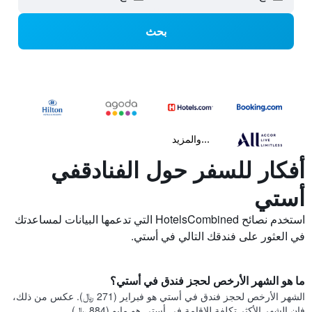
بحث
...والمزيد
أفكار للسفر حول الفنادقفي
أستي
استخدم نصائح HotelsCombined التي تدعمها البيانات لمساعدتك
في العثور على فندقك التالي في أستي.
ما هو الشهر الأرخص لحجز فندق في أستي؟
الشهر الأرخص لحجز فندق في أستي هو فبراير (271 ﷼). عكس من ذلك،
فإن الشهر الأكثر تكلفة للإقامة في أستي هو مايو (884 ﷼).