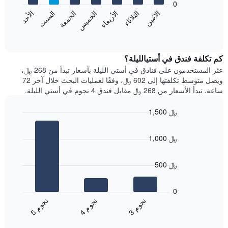
0
الشهور.
الاثنين
الخميس
الأحد
الأربعاء
السبت
الثلاثاء
الجمعة
يتضمن
يعرض
المخطط
المخطط
End
التالي
of
التالي
interactive
1
متوسط
chart
محور
سعر
كم تكلفة فندق في أستيالليلة؟
Y
غرفة
عثر المستخدمون على فنادق في أستي الليلة بأسعار تبدأ من 268 ﷼،
الذي
كل
ويصل متوسط تكلفتها إلى 602 ﷼، وفقًا لعمليات البحث خلال آخر 72
يعرض
يوم
ساعة. تبدأ الأسعار من 268 ﷼ مقابل فندق 4 نجوم في أستي الليلة.
متوسط
في
سعر
الأسبوع
1,500 ﷼
غرفة
يتضمن
Bar
المخطط
Chart
graphic.
chart
1
1,000 ﷼
with
محور
3
X
bars.
الذي
500 ﷼
يعرض
يعرض
أيام
المخطط
0
الأسبوع.
التالي
ن
م
ن
م
ن
م
يتضمن
متوسط
4
ج
و
3
ج
و
5
ج
و
المخطط
End
سعر
of
التالي
الغرفة
interactive