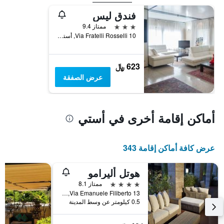
فندق ليس
3 نجوم
ممتاز 9.4
Via Fratelli Rosselli 10, أستي, مقاطعة أستي, إيطاليا
623 ﷼
عرض الصفقة
أماكن إقامة أخرى في أستي
عرض كافة أماكن إقامة 343
هوتل أليرامو
4 نجوم
ممتاز 8.1
Via Emanuele Filiberto 13, أستي, مقاطعة أستي, إيطاليا
0.5 كيلومتر عن وسط المدينة