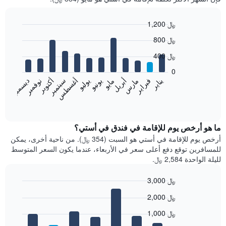
1,200 ﷼
Bar
Chart
800 ﷼
graphic.
chart
with
400 ﷼
12
bars.
0
فبراير
مايو
أغسطس
نوفمبر
يناير
أبريل
يوليو
أكتوبر
مارس
يونيو
سبتمبر
ديسمبر
يعرض
المخطط
End
of
التالي
interactive
متوسط
chart
سعر
ما هو أرخص يوم للإقامة في فندق في أستي؟
غرفة
أرخص يوم للإقامة في أستي هو السبت (354 ﷼). من ناحية أخرى، يمكن
كل
للمسافرين توقع دفع أعلى سعر في الأربعاء، عندما يكون السعر المتوسط
شهر
لليلة الواحدة 2,584 ﷼.
يتضمن
المخطط
3,000 ﷼
1
Bar
محور
Chart
2,000 ﷼
graphic.
chart
X
with
الذي
1,000 ﷼
7
يعرض
bars.