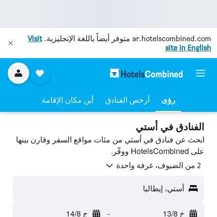
ar.hotelscombined.com
متوفر أيضاً باللغة الإنجليزية.
Visit
site in English
رؤى
أرخص الفنادق
أين مكان الإقامة
الفنادق في أستي
ابحث عن فنادق في أستي من مئات مواقع السفر وقارن بينها
على HotelsCombined ووفّر.
2 من الضيوف، غرفة واحدة
أستي، إيطاليا
خ 13/8
-
ج 14/8