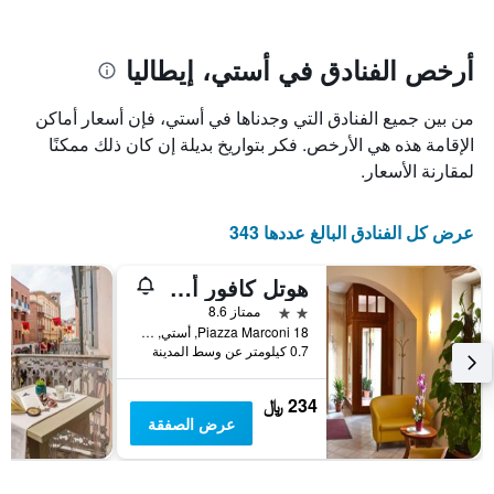
يتضمن
بالنجوم.
يتضمن
المخطط
1
المخطط
أرخص الفنادق في أستي، إيطاليا
1
محور
X
محور
من بين جميع الفنادق التي وجدناها في أستي، فإن أسعار أماكن
Y
الذي
الذي
يعرض
الإقامة هذه هي الأرخص. فكر بتواريخ بديلة إن كان ذلك ممكنًا
عدد
يعرض
لمقارنة الأسعار.
الأيام
متوسط
قبل
سعر
غرفة
الإقامة
عرض كل الفنادق البالغ عددها 343
في
يتضمن
عطلة
المخطط
هوتل كافور أستي
نهاية
التالي
1
هذا
2 نجمتين
ممتاز 8.6
محور
الأسبوع
Piazza Marconi 18, أستي, مقاطعة أستي, إيطاليا
Y
خلال
0.7 كيلومتر عن وسط المدينة
آخر
الذي
3
يعرض
234 ﷼
أيام
متوسط
عرض الصفقة
سعر
غرفة