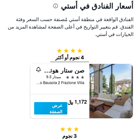
أسعار الفنادق في أستي
الفنادق الواقعة في منطقة أستي مُصنفة حسب السعر وفئة
الفندق. قم بتغيير التواريخ في أعلى الصفحة لمشاهدة المزيد من
الخيارات في أستي.
4 نجوم
4 نجوم أو أكثر
صن ستار هوتل بيمونت
4 نجوم
ممتاز 9.3
Via Mario Bausola 2 Frazione Villa, أستي, مقاطعة أستي, إيطاليا
1,172 ﷼
عرض
الصفقة
3 نجوم
3 نجوم