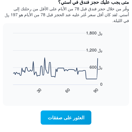
يتضمن
متى يجب عليك حجز فندق في أستي؟
عطلة
المخطط
نهاية
وفّر من خلال حجز فندق قبل 78 من الأيام على الأقل من رحلتك إلى
1
هذا
أستي. لقد كان أقل سعر عُثر عليه عند الحجز قبل 78 من الأيام هو 197 ﷼
محور
الأسبوع
في الليلة.
Y
الذي
الذي
عُثر
1,800 ﷼
يعرض
عليه
متوسط
Line
Chart
خلال
graphic.
chart
سعر
آخر
with
1,200 ﷼
الغرفة
3
90
هذه
أيام
data
الليلة
points.
مع
600 ﷼
الذي
التصنيف
عُثر
حسب
يعرض
عليه
النجوم
المخطط
0
خلال
التالي
يتضمن
60
90
30
آخر
كيفية
المخطط
End
3
of
1
تغير
interactive
أيام
سعر
محور
chart
X
غرفة
عند
الذي
العثور على صفقات
يعرض
اقتراب
تاريخ
فئات
الإقامة
الفنادق