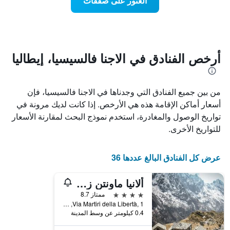
العثور على صفقات
يعرض
اقتراب
تاريخ
فئات
الإقامة
الفنادق
يتضمن
بالنجوم.
يتضمن
المخطط
1
المخطط
أرخص الفنادق في الاجنا فالسيسيا، إيطاليا
1
محور
X
محور
Y
الذي
من بين جميع الفنادق التي وجدناها في الاجنا فالسيسيا، فإن
الذي
يعرض
عدد
يعرض
أسعار أماكن الإقامة هذه هي الأرخص. إذا كانت لديك مرونة في
الأيام
متوسط
تواريخ الوصول والمغادرة، استخدم نموذج البحث لمقارنة الأسعار
قبل
سعر
للتواريخ الأخرى.
غرفة
الإقامة
في
يتضمن
عطلة
المخطط
عرض كل الفنادق البالغ عددها 36
نهاية
التالي
1
هذا
محور
الأسبوع
ألانيا ماونتن زيزورت آند سبا
Y
خلال
4 نجوم
ممتاز 8.7
آخر
الذي
Via Martiri della Libertà, 1, الاجنا فالسيسيا, مقاطعة فرشيلي, إيطاليا
3
يعرض
0.4 كيلومتر عن وسط المدينة
أيام
متوسط
سعر