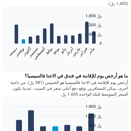
(1,455 ﷼).
1,800 ﷼
Bar
Chart
1,200 ﷼
graphic.
chart
with
600 ﷼
12
bars.
0
فبراير
مايو
أغسطس
نوفمبر
يناير
أبريل
يوليو
أكتوبر
مارس
يونيو
سبتمبر
ديسمبر
يعرض
المخطط
End
of
التالي
interactive
متوسط
chart
سعر
ما هو أرخص يوم للإقامة في فندق في الاجنا فالسيسيا؟
غرفة
أرخص يوم للإقامة في الاجنا فالسيسيا هو الخميس (581 ﷼). من ناحية
كل
أخرى، يمكن للمسافرين توقع دفع أعلى سعر في السبت، عندما يكون
شهر
السعر المتوسط لليلة الواحدة 1,605 ﷼.
يتضمن
المخطط
1,800 ﷼
1
Bar
محور
Chart
1,200 ﷼
graphic.
chart
X
with
الذي
600 ﷼
7
يعرض