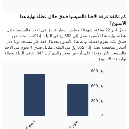
1
of
الغرفة
interactive
محور
هذه
chart
Y
كم تكلفة غرفة الاجنا فالسيسيا فندق خلال عطلة نهاية هذا
الليلة
الذي
الذي
الأسبوع؟
يعرض
عُثر
خلال آخر 72 ساعة، شهدنا انخفاض أسعار فنادق في الاجنا فالسيسيا خلال
متوسط
عليه
عطلة نهاية هذا الأسبوع تصل إلى 652 ﷼في الليلة. إذا كنت تبحث عن
سعر
خلال
فندق ثلاث نجوم لعطلة نهاية هذا الأسبوع تحديدًا، فقد عثر مستخدمونا على
غرفة
آخر
أسعار منخفضة تصل إلى 652 ﷼ في الليلة. مقابل فندق 4 نجوم في الاجنا
3
فالسيسيا، عُثر مؤخرًا على أرخص سعر والذي كان 847 ﷼في الليلة لعطلة
أيام
نهاية هذا الأسبوع.
مع
التصنيف
900 ﷼
حسب
النجوم
Bar
Chart
graphic.
يتضمن
chart
600 ﷼
with
المخطط
2
1
bars.
محور
300 ﷼
X
يعرض
التي
المخطط
تعرض
0
التالي
فئات
ن
م
ن
م
متوسط
الفنادق
3
ج
و
4
ج
و
End
سعر