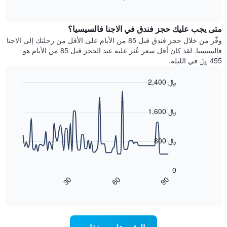
بالنجوم.
of
الغرفة
interactive
يتضمن
خلال
chart
المخطط
متى يجب عليك حجز فندق في الاجنا فالسيسيا؟
عطلة
1
نهاية
وفّر من خلال حجز فندق قبل 85 من الأيام على الأقل من رحلتك إلى الاجنا
محور
هذا
فالسيسيا. لقد كان أقل سعر عُثر عليه عند الحجز قبل 85 من الأيام هو
Y
الأسبوع
455 ﷼ في الليلة.
الذي
الذي
يعرض
عُثر
متوسط
2,400 ﷼
عليه
سعر
Line
Chart
خلال
الغرفة
graphic.
chart
آخر
هذه
with
1,600 ﷼
3
90
الليلة
أيام
data
الذي
points.
مع
عُثر
800 ﷼
التصنيف
عليه
حسب
يعرض
خلال
النجوم
المخطط
آخر
0
التالي
يتضمن
3
60
90
30
كيفية
المخطط
End
أيام
of
1
تغير
interactive
سعر
محور
chart
X
غرفة
عند
الذي