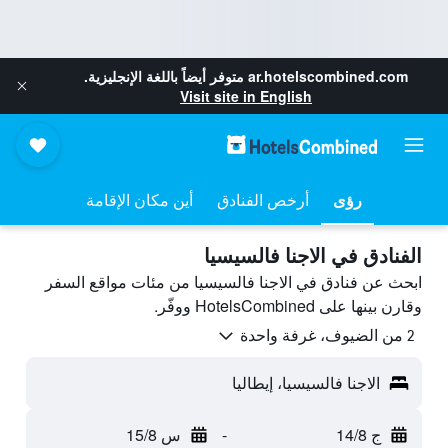
ar.hotelscombined.com
متوفر أيضاً باللغة الإنجليزية.
Visit site in English
رؤى
أرخص الفنادق
أين مكان الإقامة
الفنادق في الاجنا فالسيسيا
ابحث عن فنادق في الاجنا فالسيسيا من مئات مواقع السفر
وقارن بينها على HotelsCombined ووفّر.
2 من الضيوف، غرفة واحدة
الاجنا فالسيسيا، إيطاليا
ج 14/8
-
س 15/8