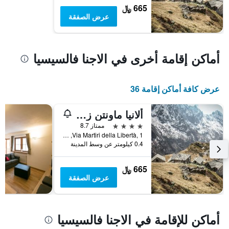
665 ﷼
غرفة
عرض الصفقة
أماكن إقامة أخرى في الاجنا فالسيسيا
عرض كافة أماكن إقامة 36
ألانيا ماونتن زيزورت آند سبا
4 نجوم
ممتاز 8.7
Via Martiri della Libertà, 1, الاجنا فالسيسيا, مقاطعة فرشيلي, إيطاليا
0.4 كيلومتر عن وسط المدينة
665 ﷼
عرض الصفقة
أماكن للإقامة في الاجنا فالسيسيا