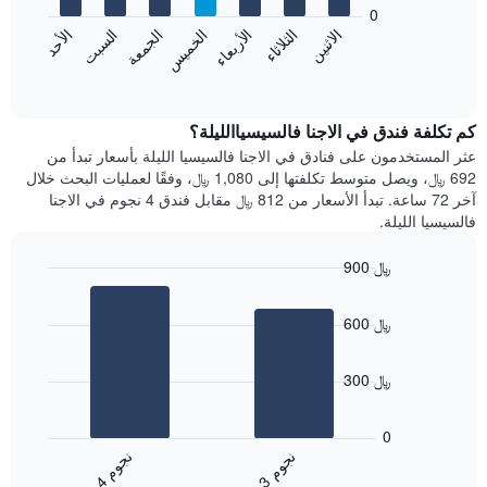
bars.
0
الشهور.
الاثنين
الخميس
الأحد
الأربعاء
السبت
الثلاثاء
الجمعة
يتضمن
يعرض
المخطط
المخطط
End
التالي
of
التالي
interactive
1
متوسط
chart
محور
سعر
كم تكلفة فندق في الاجنا فالسيسياالليلة؟
Y
غرفة
عثر المستخدمون على فنادق في الاجنا فالسيسيا الليلة بأسعار تبدأ من
الذي
كل
692 ﷼، ويصل متوسط تكلفتها إلى 1,080 ﷼، وفقًا لعمليات البحث خلال
يعرض
يوم
آخر 72 ساعة. تبدأ الأسعار من 812 ﷼ مقابل فندق 4 نجوم في الاجنا
متوسط
في
فالسيسيا الليلة.
سعر
الأسبوع
غرفة
يتضمن
900 ﷼
المخطط
Bar
1
Chart
graphic.
chart
محور
600 ﷼
with
X
2
الذي
bars.
يعرض
300 ﷼
أيام
يعرض
الأسبوع.
المخطط
0
يتضمن
التالي
ن
م
ن
م
المخطط
متوسط
3
ج
و
4
ج
و
التالي
End
سعر