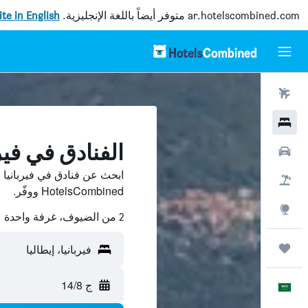
ar.hotelscombined.com
متوفر أيضاً باللغة الإنجليزية.
site in English
رحلات طيران
فنادق
الفنادق في فيرب
سيارات
ابحث عن فنادق في فيربانيا 
حزم العروض
HotelsCombined ووفّر.
استكشاف
2 من الضيوف، غرفة واحدة
رحلات
فيربانيا، إيطاليا
ج 14/8
العَرَبِيَّة