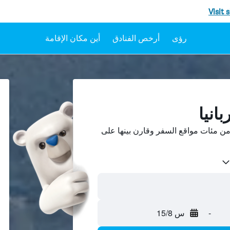
Visit 
رؤى
أرخص الفنادق
أين مكان الإقامة
انيا
من مئات مواقع السفر وقارن بينها على
-
س 15/8