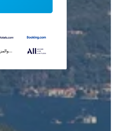
...والمز