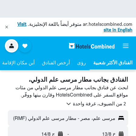
ar.hotelscombined.com
متوفر أيضاً باللغة الإنجليزية.
Visit
site in English
رؤى
أرخص الفنادق
أين مكان الإقامة
الفنادق بجانب مطار مرسى علم الدولي،
ابحث عن فنادق بجانب مطار مرسى علم الدولي من مئات
مواقع السفر على HotelsCombined وقارن بينها ووفّر.
2 من الضيوف، غرفة واحدة
مرسى علم، مصر - مطار مرسى علم الدولي (RMF)
خ 13/8
-
ج 14/8