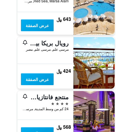
Red Sea, Marsa Alam, مرسى علم, مصر
643 ﷼
عرض الصفقة
رويال بريكا بيتش ريزورت
مرسى علم, مرسى علم, مصر
424 ﷼
عرض الصفقة
منتجع فانتازيا مرسى علم
4 نجوم
24 كم من وسط المدينة, مرسى علم, مصر
568 ﷼