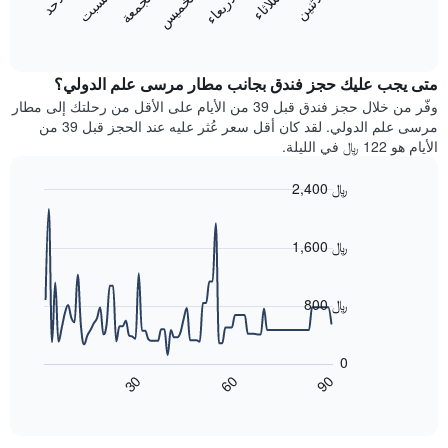
الاثنين
الثلاثاء
الأربعاء
الخميس
الجمعة
السبت
الأحد
يعرض
التالي
المخطط
End
1
of
التالي
محور
interactive
متوسط
chart
Y
سعر
متى يجب عليك حجز فندق بجانب مطار مرسى علم الدولي؟
الذي
غرفة
وفّر من خلال حجز فندق قبل 39 من الأيام على الأقل من رحلتك إلى مطار
يعرض
كل
مرسى علم الدولي. لقد كان أقل سعر عُثر عليه عند الحجز قبل 39 من
متوسط
يوم
سعر
الأيام هو 122 ﷼ في الليلة.
في
غرفة
الأسبوع
2,400 ﷼
يتضمن
Line
المخطط
Chart
graphic.
chart
1
with
1,600 ﷼
محور
90
X
data
الذي
points.
800 ﷼
يعرض
أيام
يعرض
الأسبوع.
المخطط
0
يتضمن
التالي
60
90
30
المخطط
كيفية
End
of
التالي
تغير
interactive
1
سعر
chart
محور
غرفة