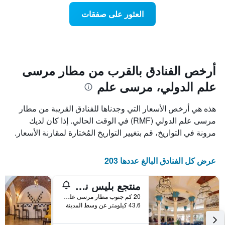
Y
عند
العثور على صفقات
الذي
اقتراب
يعرض
تاريخ
متوسط
الإقامة
سعر
يتضمن
غرفة
المخطط
1
أرخص الفنادق بالقرب من مطار مرسى
محور
علم الدولي، مرسى علم
X
الذي
يعرض
هذه هي أرخص الأسعار التي وجدناها للفنادق القريبة من مطار
عدد
مرسى علم الدولي (RMF) في الوقت الحالي. إذا كان لديك
الأيام
مرونة في التواريخ، قم بتغيير التواريخ المُختارة لمقارنة الأسعار.
قبل
الإقامة
يتضمن
عرض كل الفنادق البالغ عددها 203
المخطط
التالي
1
منتجع بليس نادا بيتش ريزورت
محور
20 كم جنوب مطار مرسى علم الدولي, مرسى علم, مصر
Y
43.6 كيلومتر عن وسط المدينة
الذي
يعرض