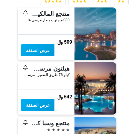
منتجع المالكية ريزورت أبو دباب
30 كم جنوب مطار مرسى علم الدولي, مرسى علم, مصر
509 ﷼
عرض الصفقة
هيلتون مرسى علم نوبيان ريزورت
كيلو 76 طريق القصير - مرسى علم ، ابو دباب, مرسى علم, مصر
542 ﷼
عرض الصفقة
منتجع وسبا كونكورد مورين بيتش
5 نجوم