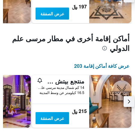
متوسط
197 ﷼
سعر
غرفة
عرض الصفقة
أماكن إقامة أخرى في مطار مرسى علم
الدولي
عرض كافة أماكن إقامة 203
منتجع بيتش سفاري النوبي
14 كم شمال مدينة مرسى علم, مرسى علم, مصر
16.5 كيلومتر عن وسط المدينة
215 ﷼
عرض الصفقة