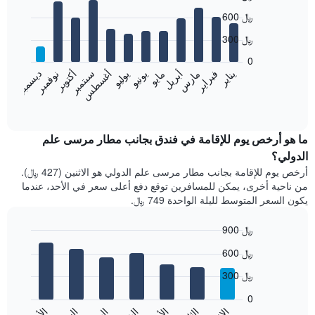
Bar
Chart
600 ﷼
graphic.
chart
with
300 ﷼
12
bars.
0
فبراير
مايو
أغسطس
نوفمبر
يناير
أبريل
يوليو
أكتوبر
مارس
يونيو
سبتمبر
ديسمبر
يعرض
المخطط
End
of
التالي
interactive
متوسط
chart
سعر
ما هو أرخص يوم للإقامة في فندق بجانب مطار مرسى علم
غرفة
الدولي؟
كل
أرخص يوم للإقامة بجانب مطار مرسى علم الدولي هو الاثنين (427 ﷼).
شهر
من ناحية أخرى، يمكن للمسافرين توقع دفع أعلى سعر في الأحد، عندما
يتضمن
يكون السعر المتوسط لليلة الواحدة 749 ﷼.
المخطط
1
900 ﷼
محور
X
Bar
Chart
600 ﷼
graphic.
الذي
chart
with
يعرض
300 ﷼
7
الشهور.
bars.
يتضمن
0
المخطط